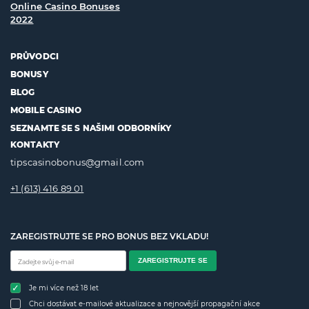
Online Casino Bonuses
2022
PRŮVODCI
BONUSY
BLOG
MOBILE CASINO
SEZNAMTE SE S NAŠIMI ODBORNÍKY
KONTAKTY
tipscasinobonus@gmail.com
+1 (613) 416 89 01
ZAREGISTRUJTE SE PRO BONUS BEZ VKLADU!
ZAREGISTRUJTE SE
Je mi více než 18 let
Chci dostávat e-mailové aktualizace a nejnovější propagační akce