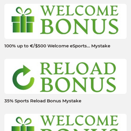
100% up to €/$500 Welcome eSports… Mystake
35% Sports Reload Bonus Mystake