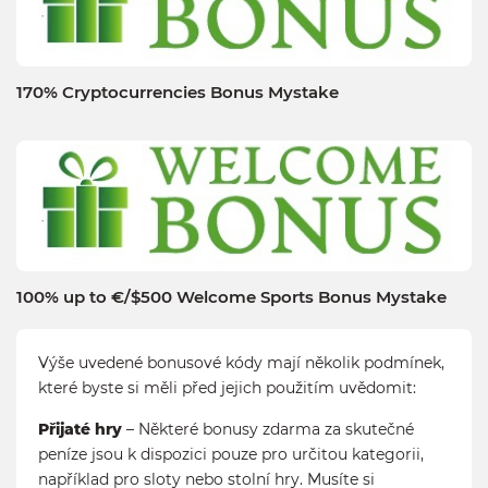
170% Cryptocurrencies Bonus Mystake
100% up to €/$500 Welcome Sports Bonus Mystake
Výše uvedené bonusové kódy mají několik podmínek,
které byste si měli před jejich použitím uvědomit:
Přijaté hry
– Některé bonusy zdarma za skutečné
peníze jsou k dispozici pouze pro určitou kategorii,
například pro sloty nebo stolní hry. Musíte si