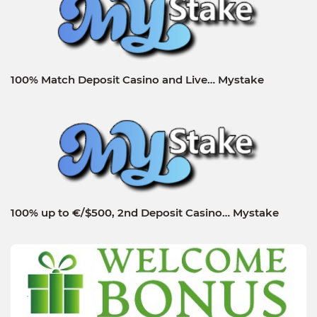
100% Match Deposit Casino and Live… Mystake
100% up to €/$500, 2nd Deposit Casino… Mystake