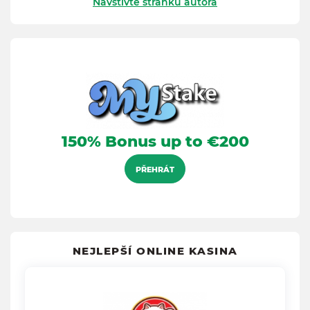
Navštivte stránku autora
150% Bonus up to €200
PŘEHRÁT
NEJLEPŠÍ ONLINE KASINA