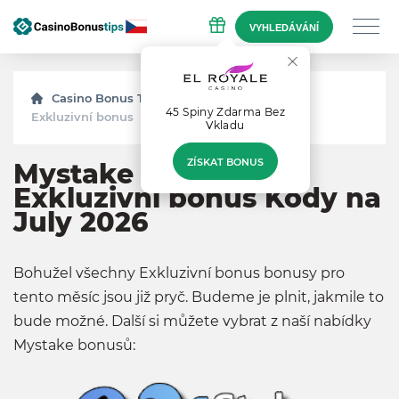
VYHLEDÁVÁNÍ
Casino Bonus Tips
Bonusy
Mystake
45 Spiny Zdarma Bеz
Exkluzivní bonus
Vklаdu
ZÍSKAT BONUS
Mystake Kasino
Exkluzivní bonus Kódy na
July 2026
Bohužel všechny Exkluzivní bonus bonusy pro
tento měsíc jsou již pryč. Budeme je plnit, jakmile to
bude možné. Další si můžete vybrat z naší nabídky
Mystake bonusů: