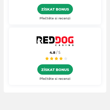
ZÍSKAT BONUS
Přečtěte si recenzi
4.8
/ 5
ZÍSKAT BONUS
Přečtěte si recenzi