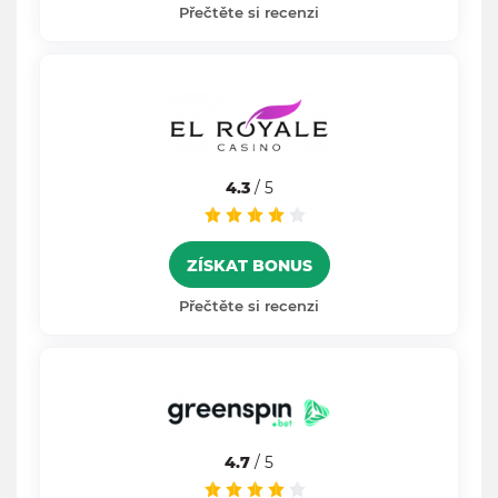
Přečtěte si recenzi
4.3
/ 5
ZÍSKAT BONUS
Přečtěte si recenzi
4.7
/ 5