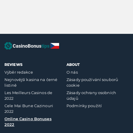
REVIEWS
ABOUT
Výběr redakce
O nás
Nejnovější kasina na černé
Zásady používání souborů
listině
cookie
Les Meilleurs Casinos de
Zásady ochrany osobních
2022
údajů
Cele Mai Bune Cazinouri
Podmínky použití
2022
Online Casino Bonuses
2022