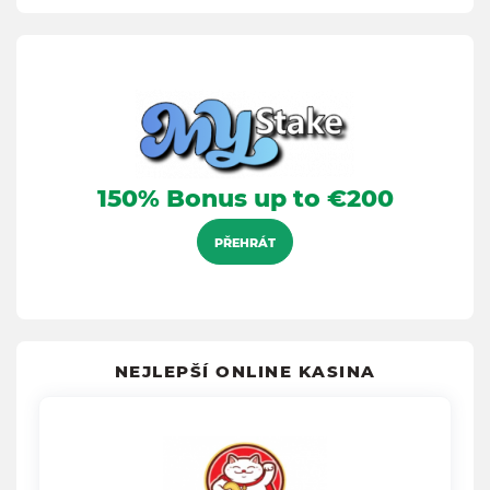
150% Bonus up to €200
PŘEHRÁT
NEJLEPŠÍ ONLINE KASINA