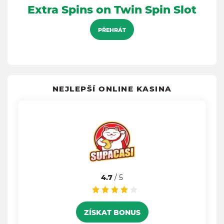
Extra Spins on Twin Spin Slot
PŘEHRÁT
NEJLEPŠÍ ONLINE KASINA
4.7
/ 5
ZÍSKAT BONUS