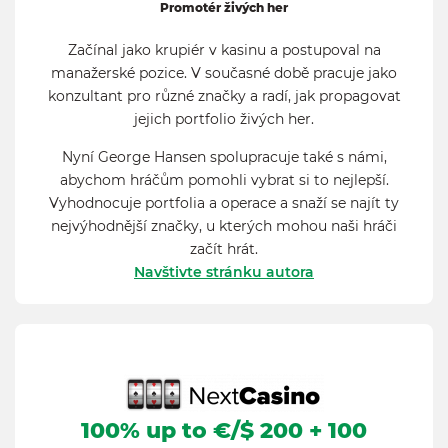
Promotér živých her
Začínal jako krupiér v kasinu a postupoval na
manažerské pozice. V současné době pracuje jako
konzultant pro různé značky a radí, jak propagovat
jejich portfolio živých her.
Nyní George Hansen spolupracuje také s námi,
abychom hráčům pomohli vybrat si to nejlepší.
Vyhodnocuje portfolia a operace a snaží se najít ty
nejvýhodnější značky, u kterých mohou naši hráči
začít hrát.
Navštivte stránku autora
100% up to €/$ 200 + 100