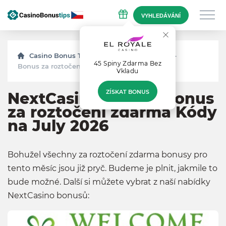
VYHLEDÁVÁNÍ
Casino Bonus Tips
Bonusy
NextCasino
45 Spiny Zdarma Bеz
Bonus za roztočení zdarma
Vklаdu
ZÍSKAT BONUS
NextCasino Kasino Bonus
za roztočení zdarma Kódy
na July 2026
Bohužel všechny za roztočení zdarma bonusy pro
tento měsíc jsou již pryč. Budeme je plnit, jakmile to
bude možné. Další si můžete vybrat z naší nabídky
NextCasino bonusů: