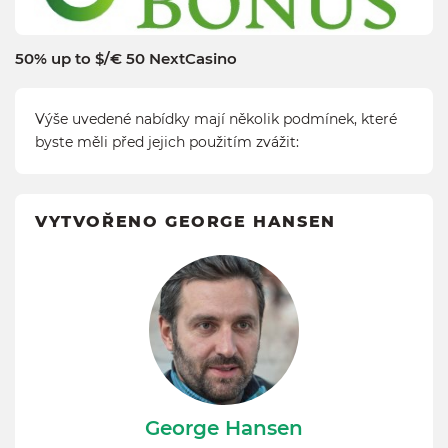
50% up to $/€ 50 NextCasino
Výše uvedené nabídky mají několik podmínek, které
byste měli před jejich použitím zvážit:
VYTVOŘENO GEORGE HANSEN
George Hansen