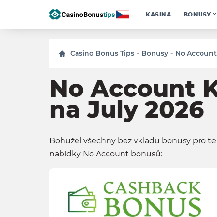
KASINA
BONUSY
Casino Bonus Tips
Bonusy
No Account
No Account K
na July 2026
Bohužel všechny bez vkladu bonusy pro tent
nabídky No Account bonusů: