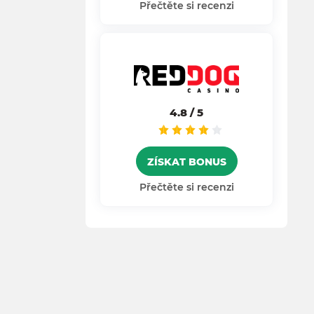
Přečtěte si recenzi
4.8
/ 5
ZÍSKAT BONUS
Přečtěte si recenzi