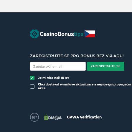
ZAREGISTRUJTE SE PRO BONUS BEZ VKLADU!
ZAREGISTRUJTE SE
Je mi více než 18 let
Chci dostávat e-mailové aktualizace a nejnovější propagační
akce
GPWA Verification