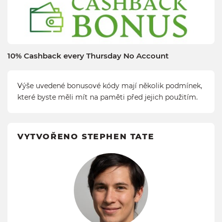
10% Cashback every Thursday No Account
Výše uvedené bonusové kódy mají několik podmínek,
které byste měli mít na paměti před jejich použitím.
VYTVOŘENO STEPHEN TATE