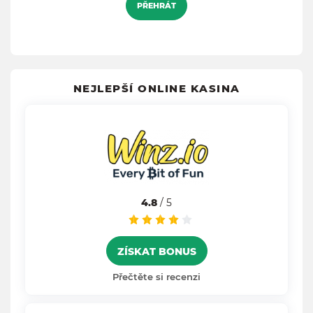
PŘEHRÁT
NEJLEPŠÍ ONLINE KASINA
4.8
/ 5
ZÍSKAT BONUS
Přečtěte si recenzi