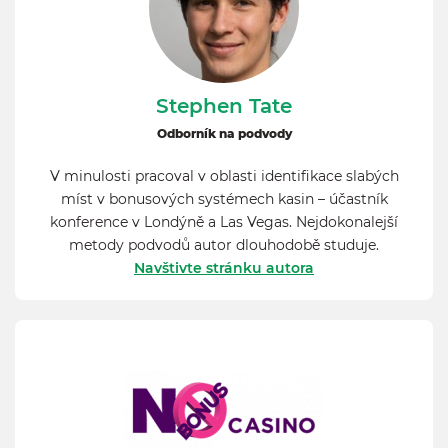
Stephen Tate
Odborník na podvody
V minulosti pracoval v oblasti identifikace slabých
míst v bonusových systémech kasin – účastník
konference v Londýně a Las Vegas. Nejdokonalejší
metody podvodů autor dlouhodobě studuje.
Navštivte stránku autora