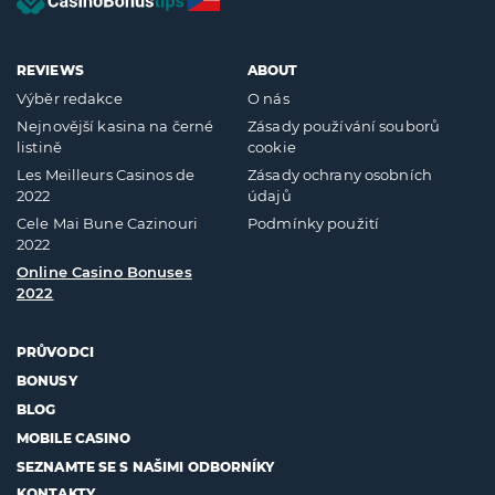
REVIEWS
ABOUT
Výběr redakce
O nás
Nejnovější kasina na černé
Zásady používání souborů
listině
cookie
Les Meilleurs Casinos de
Zásady ochrany osobních
2022
údajů
Cele Mai Bune Cazinouri
Podmínky použití
2022
Online Casino Bonuses
2022
PRŮVODCI
BONUSY
BLOG
MOBILE CASINO
SEZNAMTE SE S NAŠIMI ODBORNÍKY
KONTAKTY