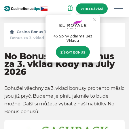
VYHLEDÁVÁNÍ
Casino Bonus Tips
Bonusy
No Bonus
45 Spiny Zdarma Bеz
Bonus za 3. vklad
Vklаdu
ZÍSKAT BONUS
No Bonus Kasino Bonus
za 3. vklad Kódy na July
2026
Bohužel všechny za 3. vklad bonusy pro tento měsíc
jsou již pryč. Budeme je plnit, jakmile to bude
možné. Další si můžete vybrat z naší nabídky No
Bonus bonusů: