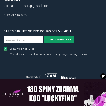
tipscasinobonus@gmail.com
+1 (613) 416 89 01
ZAREGISTRUJTE SE PRO BONUS BEZ VKLADU!
ZAREGISTRUJTE SE
Je mi více než 18 let
Chci dostávat e-mailové aktualizace a nejnovější propagační akce
GPWA Verification
© 2026 - CASINO BONUS TIPS