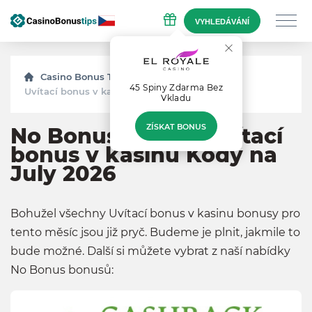
VYHLEDÁVÁNÍ
Casino Bonus Tips
Bonusy
No Bonus
45 Spiny Zdarma Bеz
Uvítací bonus v kasinu
Vklаdu
ZÍSKAT BONUS
No Bonus Kasino Uvítací
bonus v kasinu Kódy na
July 2026
Bohužel všechny Uvítací bonus v kasinu bonusy pro
tento měsíc jsou již pryč. Budeme je plnit, jakmile to
bude možné. Další si můžete vybrat z naší nabídky
No Bonus bonusů: