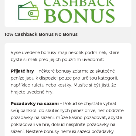
10% Cashback Bonus No Bonus
Výše uvedené bonusy mají několik podmínek, které
byste si měli před jejich použitím uvědomit:
Přijaté hry
– některé bonusy zdarma za skutečné
peníze jsou k dispozici pouze pro určitou kategorii,
například ruletu nebo kostky. Musíte si být jisti, že
hrajete uvedené hry.
Požadavky na sázení
– Pokud se chystáte vybrat
svůj bankroll do skutečných peněz dříve, než obdržíte
požadavky na sázení, může kasino požadovat, abyste
pokračovali ve hře, dokud nesplníte požadavky na
sázení. Některé bonusy nemusí sázecí požadavky