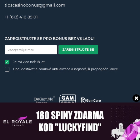
tipscasinobonus@gmail.com
+1 (613) 416 89 01
ZAREGISTRUJTE SE PRO BONUS BEZ VKLADU!
ZAREGISTRUJTE SE
Je mi více než 18 let
Chci dostávat e-mailové aktualizace a nejnovější propagační akce
GPWA Verification
© 2026 - CASINO BONUS TIPS