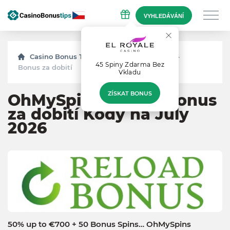
VYHLEDÁVÁNÍ
Casino Bonus Tips
Bonusy
OhMySpins
45 Spiny Zdarma Bеz
Bonus za dobití
Vklаdu
ZÍSKAT BONUS
OhMySpins Kasino Bonus
za dobití Kódy na July
2026
50% up to €700 + 50 Bonus Spins… OhMySpins