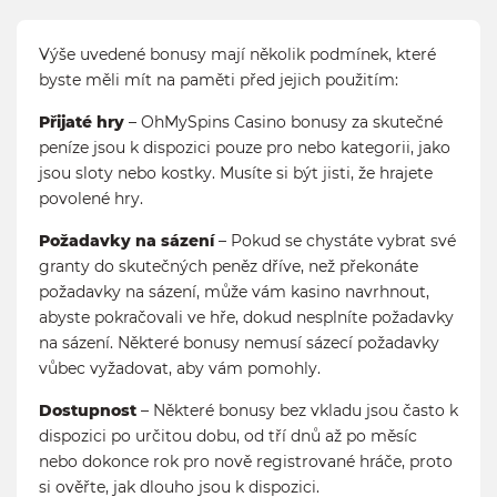
Výše uvedené bonusy mají několik podmínek, které
byste měli mít na paměti před jejich použitím:
Přijaté hry
– OhMySpins Casino bonusy za skutečné
peníze jsou k dispozici pouze pro nebo kategorii, jako
jsou sloty nebo kostky. Musíte si být jisti, že hrajete
povolené hry.
Požadavky na sázení
– Pokud se chystáte vybrat své
granty do skutečných peněz dříve, než překonáte
požadavky na sázení, může vám kasino navrhnout,
abyste pokračovali ve hře, dokud nesplníte požadavky
na sázení. Některé bonusy nemusí sázecí požadavky
vůbec vyžadovat, aby vám pomohly.
Dostupnost
– Některé bonusy bez vkladu jsou často k
dispozici po určitou dobu, od tří dnů až po měsíc
nebo dokonce rok pro nově registrované hráče, proto
si ověřte, jak dlouho jsou k dispozici.