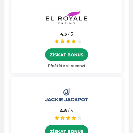
4.3
/ 5
ZÍSKAT BONUS
Přečtěte si recenzi
4.8
/ 5
ZÍSKAT BONUS