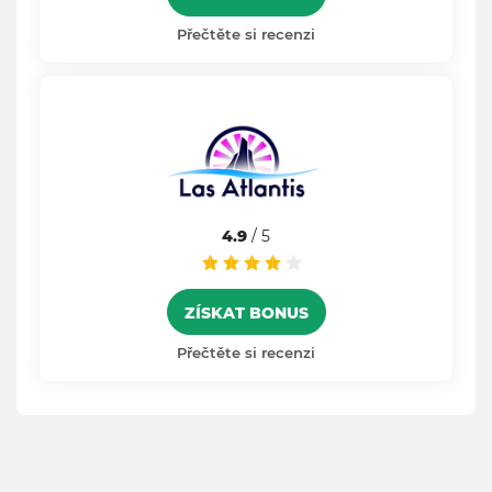
Přečtěte si recenzi
4.9
/ 5
ZÍSKAT BONUS
Přečtěte si recenzi