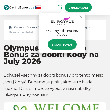
VYHLEDÁVÁNÍ
Casino Bonus Tips
Bonusy
Olympus Play
45 Spiny Zdarma Bеz
Bonus za dobití
Vklаdu
ZÍSKAT BONUS
Olympus Play Kasino
Bonus za dobití Kódy na
July 2026
Bohužel všechny za dobití bonusy pro tento měsíc
jsou již pryč. Budeme je plnit, jakmile to bude
možné. Další si můžete vybrat z naší nabídky
Olympus Play bonusů: