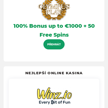
100% Bonus up to €1000 + 50
Free Spins
PŘEHRÁT
NEJLEPŠÍ ONLINE KASINA