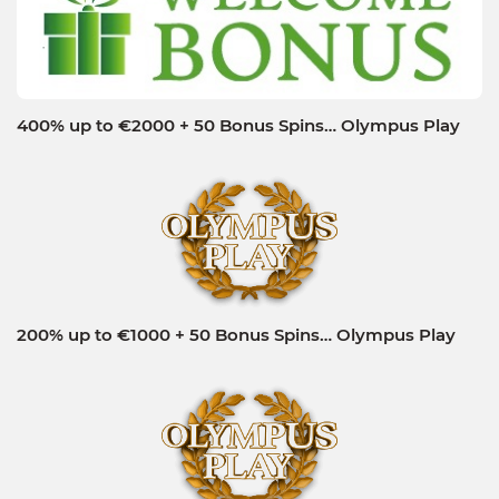
400% up to €2000 + 50 Bonus Spins… Olympus Play
200% up to €1000 + 50 Bonus Spins… Olympus Play