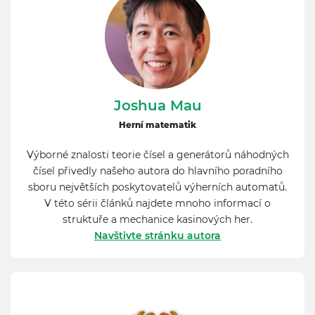
Joshua Mau
Herní matematik
Výborné znalosti teorie čísel a generátorů náhodných
čísel přivedly našeho autora do hlavního poradního
sboru největších poskytovatelů výherních automatů.
V této sérii článků najdete mnoho informací o
struktuře a mechanice kasinových her.
Navštivte stránku autora