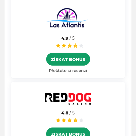
4.9
/ 5
ZÍSKAT BONUS
Přečtěte si recenzi
4.8
/ 5
ZÍSKAT BONUS