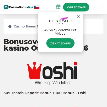
VYHLEDÁVÁNÍ
Casino Bonus Tips
Bonusy
Oshi
45 Spiny Zdarma Bеz
Vklаdu
Bonusové kódy pro
ZÍSKAT BONUS
kasino Oshi, July 2026
50% Match Deposit Bonus + 100 Bonus… Oshi