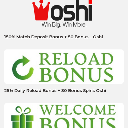
150% Match Deposit Bonus + 50 Bonus… Oshi
25% Daily Reload Bonus + 30 Bonus Spins Oshi