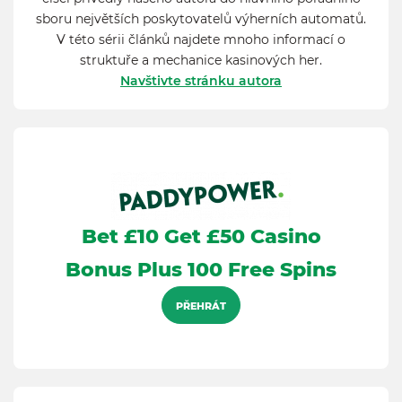
sboru největších poskytovatelů výherních automatů.
V této sérii článků najdete mnoho informací o
struktuře a mechanice kasinových her.
Navštivte stránku autora
Bet £10 Get £50 Casino
Bonus Plus 100 Free Spins
PŘEHRÁT