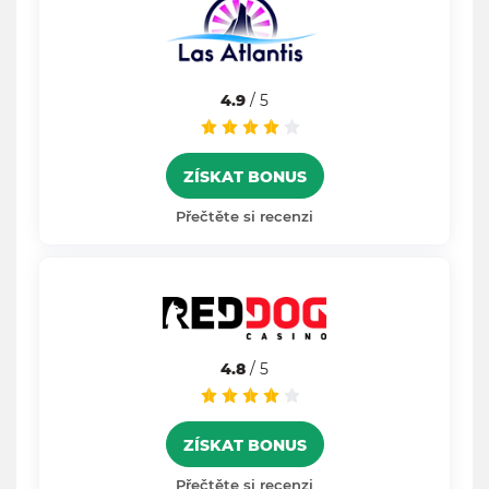
4.9
/ 5
ZÍSKAT BONUS
Přečtěte si recenzi
4.8
/ 5
ZÍSKAT BONUS
Přečtěte si recenzi