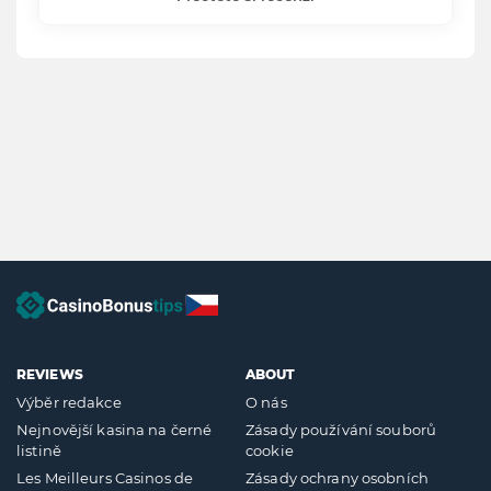
REVIEWS
ABOUT
Výběr redakce
O nás
Nejnovější kasina na černé
Zásady používání souborů
listině
cookie
Les Meilleurs Casinos de
Zásady ochrany osobních