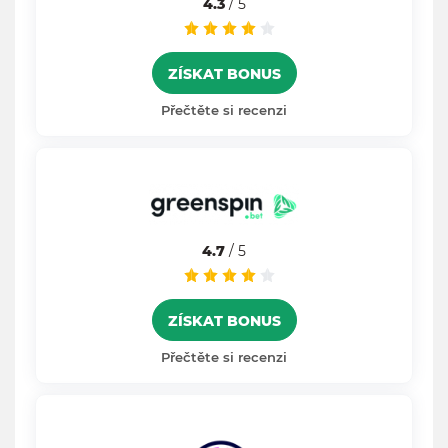
4.3
/ 5
ZÍSKAT BONUS
Přečtěte si recenzi
4.7
/ 5
ZÍSKAT BONUS
Přečtěte si recenzi