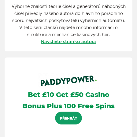
Výborné znalosti teorie čísel a generátorů náhodných
čísel přivedly našeho autora do hlavního poradního
sboru největších poskytovatelů výherních automatů.
V této sérii článků najdete mnoho informací o
struktuře a mechanice kasinových her.
Navštivte stránku autora
Bet £10 Get £50 Casino
Bonus Plus 100 Free Spins
PŘEHRÁT