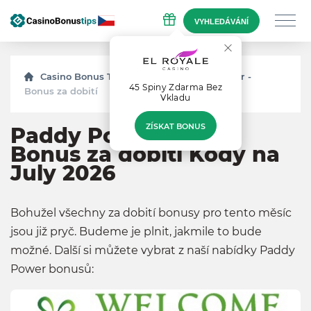
VYHLEDÁVÁNÍ
Casino Bonus Tips
Bonusy
Paddy Power
45 Spiny Zdarma Bеz
Bonus za dobití
Vklаdu
ZÍSKAT BONUS
Paddy Power Kasino
Bonus za dobití Kódy na
July 2026
Bohužel všechny za dobití bonusy pro tento měsíc
jsou již pryč. Budeme je plnit, jakmile to bude
možné. Další si můžete vybrat z naší nabídky Paddy
Power bonusů: