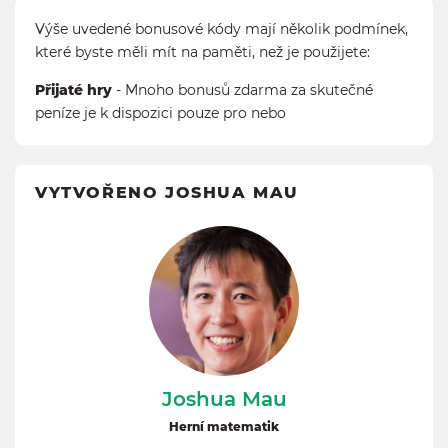
Výše uvedené bonusové kódy mají několik podmínek,
které byste měli mít na paměti, než je použijete:
Přijaté hry
- Mnoho bonusů zdarma za skutečné
peníze je k dispozici pouze pro nebo
VYTVOŘENO JOSHUA MAU
Joshua Mau
Herní matematik