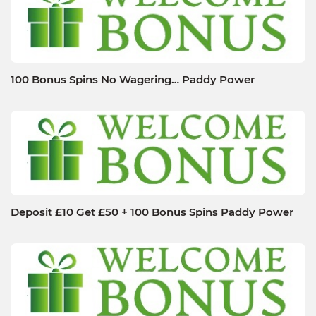
100 Bonus Spins No Wagering… Paddy Power
Deposit £10 Get £50 + 100 Bonus Spins Paddy Power