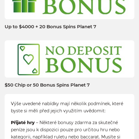
Up to $4000 + 20 Bonus Spins Planet 7
$50 Chip or 50 Bonus Spins Planet 7
Výše uvedené nabídky mají několik podmínek, které
byste si měli před jejich využitím uvědomit:
Přijaté hry
– Některé bonusy zdarma za skutečné
peníze jsou k dispozici pouze pro určitou hru nebo
kategorii, například ruletu nebo baccarat. Musíte si