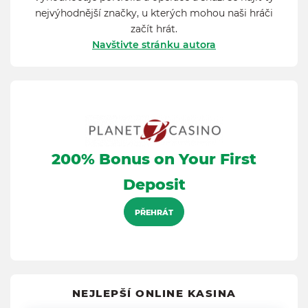
nejvýhodnější značky, u kterých mohou naši hráči
začít hrát.
Navštivte stránku autora
200% Bonus on Your First
Deposit
PŘEHRÁT
NEJLEPŠÍ ONLINE KASINA