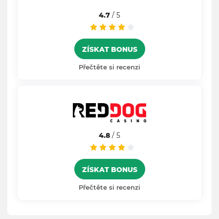
4.7
/ 5
ZÍSKAT BONUS
Přečtěte si recenzi
4.8
/ 5
ZÍSKAT BONUS
Přečtěte si recenzi