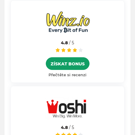
4.8
/ 5
ZÍSKAT BONUS
Přečtěte si recenzi
4.8
/ 5