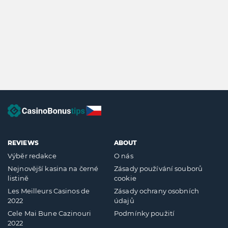
REVIEWS
ABOUT
Výběr redakce
O nás
Nejnovější kasina na černé
Zásady používání souborů
listině
cookie
Les Meilleurs Casinos de
Zásady ochrany osobních
2022
údajů
Cele Mai Bune Cazinouri
Podmínky použití
2022