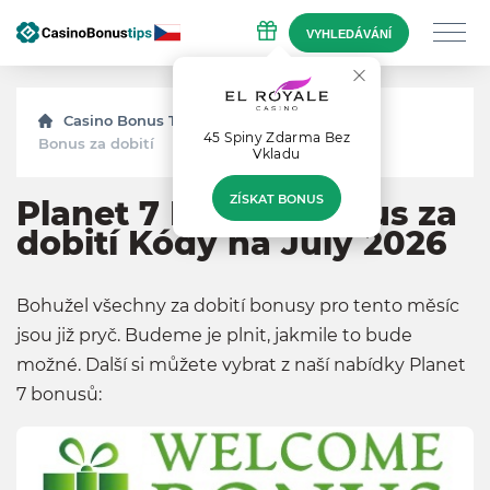
VYHLEDÁVÁNÍ
Casino Bonus Tips
Bonusy
Planet 7
45 Spiny Zdarma Bеz
Bonus za dobití
Vklаdu
ZÍSKAT BONUS
Planet 7 Kasino Bonus za
dobití Kódy na July 2026
Bohužel všechny za dobití bonusy pro tento měsíc
jsou již pryč. Budeme je plnit, jakmile to bude
možné. Další si můžete vybrat z naší nabídky Planet
7 bonusů: