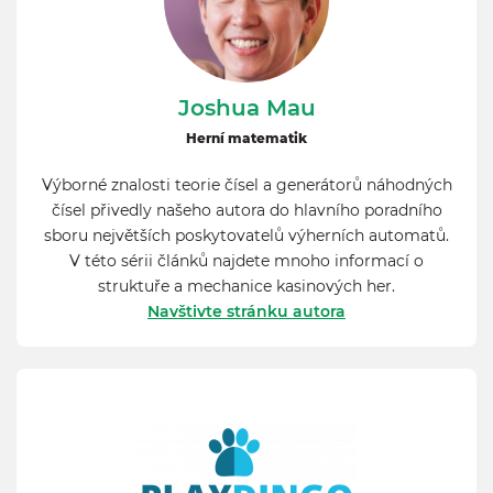
Joshua Mau
Herní matematik
Výborné znalosti teorie čísel a generátorů náhodných
čísel přivedly našeho autora do hlavního poradního
sboru největších poskytovatelů výherních automatů.
V této sérii článků najdete mnoho informací o
struktuře a mechanice kasinových her.
Navštivte stránku autora