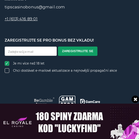
tipscasinobonus@gmail.com
+1 (613) 416 89 01
ZAREGISTRUJTE SE PRO BONUS BEZ VKLADU!
ZAREGISTRUJTE SE
Je mi více než 18 let
Chci dostávat e-mailové aktualizace a nejnovější propagační akce
GPWA Verification
© 2026 - CASINO BONUS TIPS