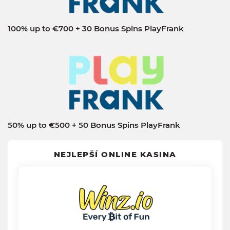
100% up to €700 + 30 Bonus Spins PlayFrank
50% up to €500 + 50 Bonus Spins PlayFrank
NEJLEPŠÍ ONLINE KASINA