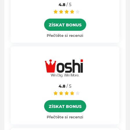
4.8
/ 5
ZÍSKAT BONUS
Přečtěte si recenzi
4.8
/ 5
ZÍSKAT BONUS
Přečtěte si recenzi