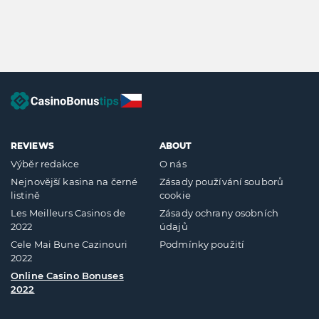
REVIEWS
ABOUT
Výběr redakce
O nás
Nejnovější kasina na černé
Zásady používání souborů
listině
cookie
Les Meilleurs Casinos de
Zásady ochrany osobních
2022
údajů
Cele Mai Bune Cazinouri
Podmínky použití
2022
Online Casino Bonuses
2022