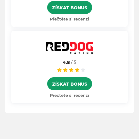
ZÍSKAT BONUS
Přečtěte si recenzi
4.8
/ 5
ZÍSKAT BONUS
Přečtěte si recenzi