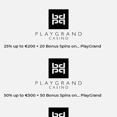
25% up to €200 + 20 Bonus Spins on… PlayGrand
50% up to €500 + 50 Bonus Spins on… PlayGrand