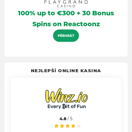
100% up to €300 + 30 Bonus
Spins on Reactoonz
PŘEHRÁT
NEJLEPŠÍ ONLINE KASINA
4.8
/ 5