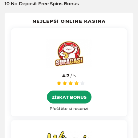
10 No Deposit Free Spins Bonus
NEJLEPŠÍ ONLINE KASINA
4.7
/ 5
ZÍSKAT BONUS
Přečtěte si recenzi