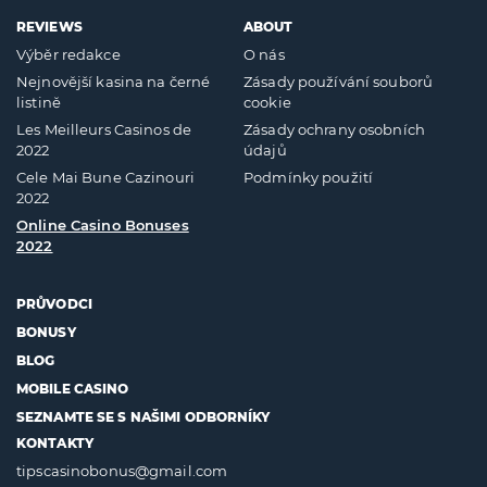
REVIEWS
ABOUT
Výběr redakce
O nás
Nejnovější kasina na černé
Zásady používání souborů
listině
cookie
Les Meilleurs Casinos de
Zásady ochrany osobních
2022
údajů
Cele Mai Bune Cazinouri
Podmínky použití
2022
Online Casino Bonuses
2022
PRŮVODCI
BONUSY
BLOG
MOBILE CASINO
SEZNAMTE SE S NAŠIMI ODBORNÍKY
KONTAKTY
tipscasinobonus@gmail.com