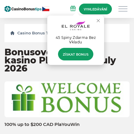
VYHLEDÁVÁNÍ
Casino Bonus Tips
Bonusy
PlaYouWin
45 Spiny Zdarma Bеz
Vklаdu
Bonusové kódy pro
ZÍSKAT BONUS
kasino PlaYouWin, July
2026
100% up to $200 CAD PlaYouWin