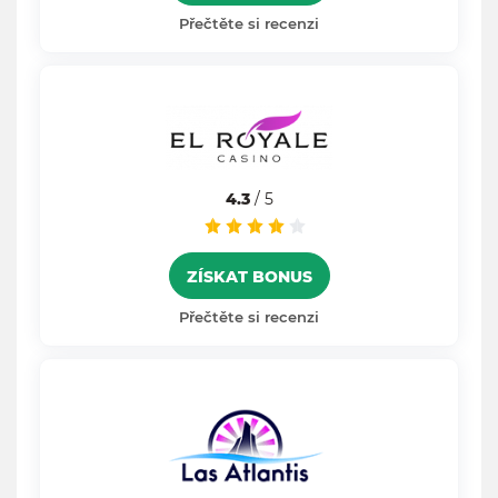
Přečtěte si recenzi
4.3
/ 5
ZÍSKAT BONUS
Přečtěte si recenzi