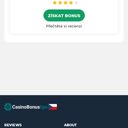
ZÍSKAT BONUS
Přečtěte si recenzi
REVIEWS
ABOUT