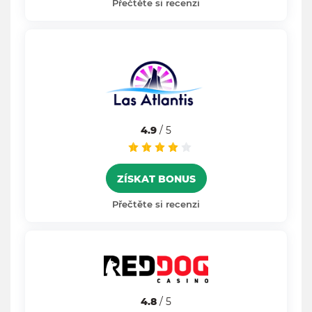
Přečtěte si recenzi
4.9
/ 5
ZÍSKAT BONUS
Přečtěte si recenzi
4.8
/ 5