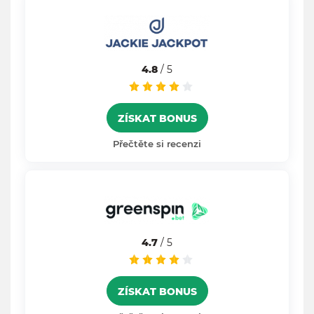
4.8
/ 5
ZÍSKAT BONUS
Přečtěte si recenzi
4.7
/ 5
ZÍSKAT BONUS