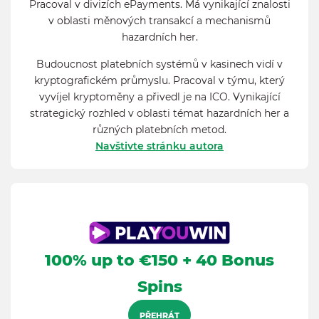
Pracoval v divizích ePayments. Má vynikající znalosti
v oblasti měnových transakcí a mechanismů
hazardních her.
Budoucnost platebních systémů v kasinech vidí v
kryptografickém průmyslu. Pracoval v týmu, který
vyvíjel kryptoměny a přivedl je na ICO. Vynikající
strategický rozhled v oblasti témat hazardních her a
různých platebních metod.
Navštivte stránku autora
100% up to €150 + 40 Bonus
Spins
PŘEHRÁT