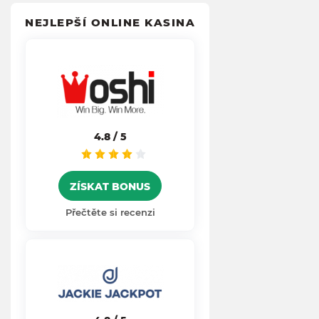
NEJLEPŠÍ ONLINE KASINA
4.8
/ 5
ZÍSKAT BONUS
Přečtěte si recenzi