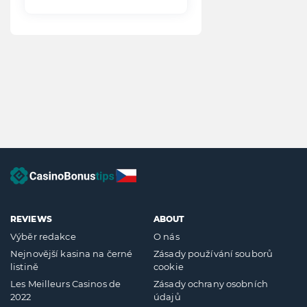
REVIEWS
ABOUT
Výběr redakce
O nás
Nejnovější kasina na černé
Zásady používání souborů
listině
cookie
Les Meilleurs Casinos de
Zásady ochrany osobních
2022
údajů