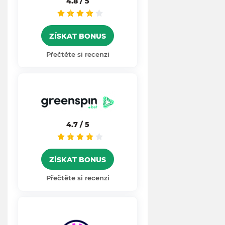
4.8
/ 5
ZÍSKAT BONUS
Přečtěte si recenzi
4.7
/ 5
ZÍSKAT BONUS
Přečtěte si recenzi