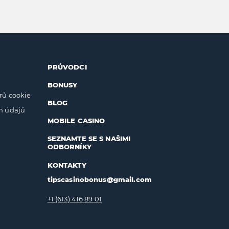
PRŮVODCI
BONUSY
rů cookie
BLOG
h údajů
MOBILE CASINO
SEZNAMTE SE S NAŠIMI
ODBORNÍKY
KONTAKTY
tipscasinobonus@gmail.com
+1 (613) 416 89 01