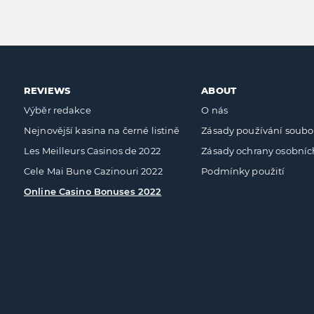
REVIEWS
ABOUT
Výběr redakce
O nás
Nejnovější kasina na černé listině
Zásady používání soubo
Les Meilleurs Casinos de 2022
Zásady ochrany osobníc
Cele Mai Bune Cazinouri 2022
Podmínky použití
Online Casino Bonuses 2022