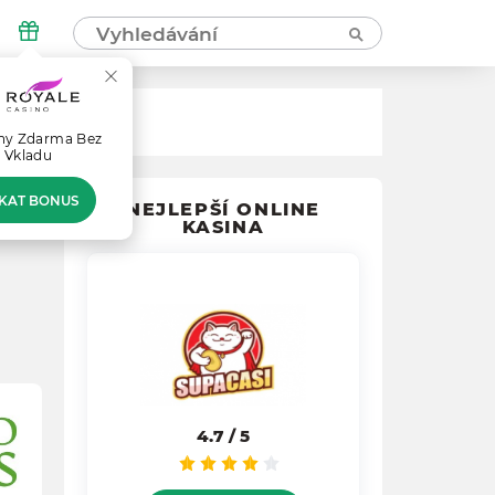
iny Zdarma Bеz
Vklаdu
SKAT BONUS
NEJLEPŠÍ ONLINE
KASINA
4.7
/ 5