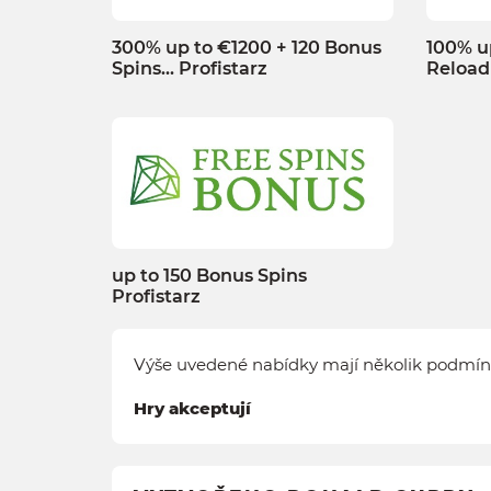
300% up to €1200 + 120 Bonus
100% u
Spins… Profistarz
Reload
up to 150 Bonus Spins
Profistarz
Výše uvedené nabídky mají několik podmínek
Hry akceptují