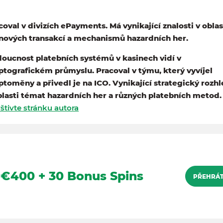
coval v divizích ePayments. Má vynikající znalosti v oblas
ových transakcí a mechanismů hazardních her.
oucnost platebních systémů v kasinech vidí v
ptografickém průmyslu. Pracoval v týmu, který vyvíjel
ptoměny a přivedl je na ICO. Vynikající strategický rozh
blasti témat hazardních her a různých platebních metod.
štivte stránku autora
 €400 + 30 Bonus Spins
PŘEHRÁ