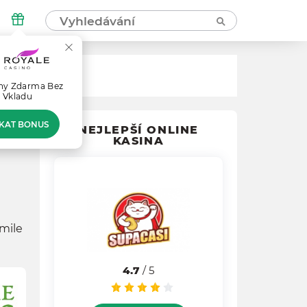
iny Zdarma Bеz
Vklаdu
ný
SKAT BONUS
NEJLEPŠÍ ONLINE
KASINA
mile
4.7
/ 5