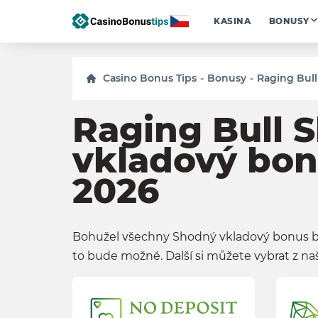
KASINA
BONUSY
Casino Bonus Tips
Bonusy
Raging Bull
Raging Bull 
vkladový bon
2026
Bohužel všechny Shodný vkladový bonus bon
to bude možné. Další si můžete vybrat z na