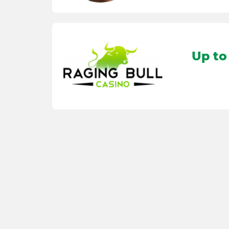
Up to