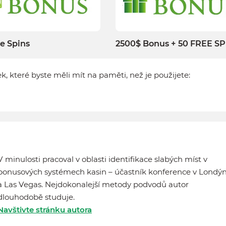
ee Spins
2500$ Bonus + 50 FREE SP
 které byste měli mít na paměti, než je použijete:
V minulosti pracoval v oblasti identifikace slabých míst v
bonusových systémech kasin – účastník konference v Londý
a Las Vegas. Nejdokonalejší metody podvodů autor
dlouhodobě studuje.
Navštivte stránku autora