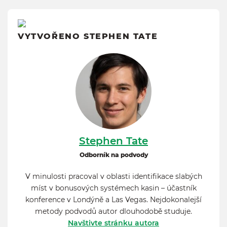
VYTVOŘENO STEPHEN TATE
Stephen Tate
Odborník na podvody
V minulosti pracoval v oblasti identifikace slabých
míst v bonusových systémech kasin – účastník
konference v Londýně a Las Vegas. Nejdokonalejší
metody podvodů autor dlouhodobě studuje.
Navštivte stránku autora