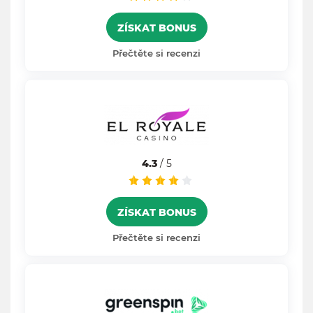
ZÍSKAT BONUS
Přečtěte si recenzi
4.3
/ 5
ZÍSKAT BONUS
Přečtěte si recenzi