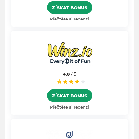
ZÍSKAT BONUS
Přečtěte si recenzi
4.8
/ 5
ZÍSKAT BONUS
Přečtěte si recenzi