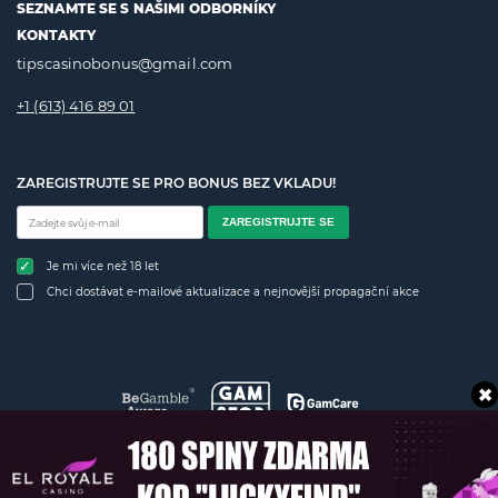
SEZNAMTE SE S NAŠIMI ODBORNÍKY
KONTAKTY
tipscasinobonus@gmail.com
+1 (613) 416 89 01
ZAREGISTRUJTE SE PRO BONUS BEZ VKLADU!
ZAREGISTRUJTE SE
Je mi více než 18 let
Chci dostávat e-mailové aktualizace a nejnovější propagační akce
GPWA Verification