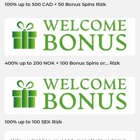
100% up to 500 CAD + 50 Bonus Spins Rizk
400% up to 200 NOK + 100 Bonus Spins or… Rizk
100% up to 100 SEK Rizk