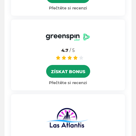
Přečtěte si recenzi
4.7
/ 5
ZÍSKAT BONUS
Přečtěte si recenzi