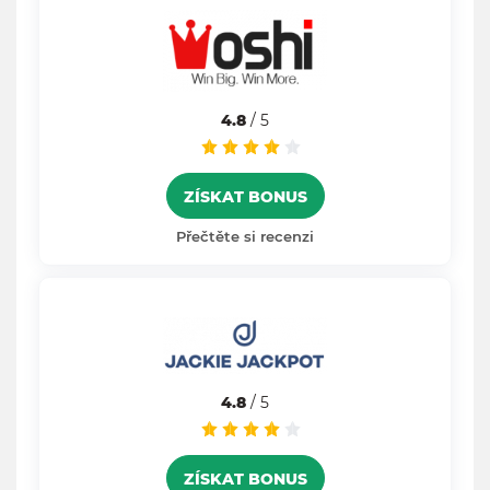
4.8
/ 5
ZÍSKAT BONUS
Přečtěte si recenzi
4.8
/ 5
ZÍSKAT BONUS