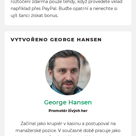
roztočení zdarma pouze tehdy, když provedete vklad
například přes PayPal. Buďte opatrní a nenechte si
ujít šanci získat bonus.
VYTVOŘENO GEORGE HANSEN
George Hansen
Promotér živých her
Začínal jako krupiér v kasinu a postupoval na
manažerské pozice. V současné době pracuje jako