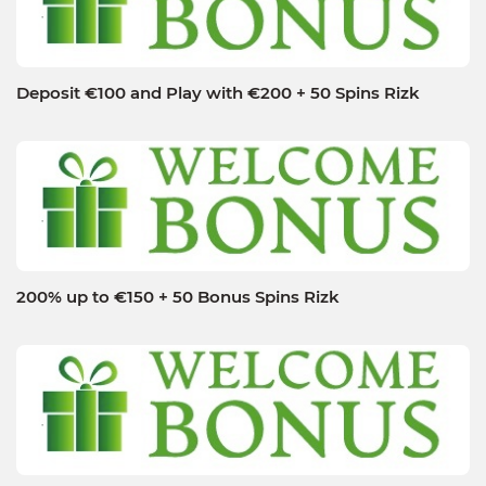
Deposit €100 and Play with €200 + 50 Spins Rizk
200% up to €150 + 50 Bonus Spins Rizk