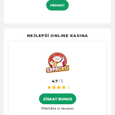
PŘEHRÁT
NEJLEPŠÍ ONLINE KASINA
4.7
/ 5
ZÍSKAT BONUS
Přečtěte si recenzi