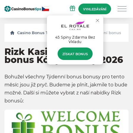
VYHLEDÁVÁNÍ
Casino Bonus Tips
Bonusy
Rizk
Týdenní bonus
45 Spiny Zdarma Bеz
Vklаdu
Rizk Kasino Týdenní
ZÍSKAT BONUS
bonus Kódy na July 2026
Bohužel všechny Týdenní bonus bonusy pro tento
měsíc jsou již pryč. Budeme je plnit, jakmile to bude
možné. Další si můžete vybrat z naší nabídky Rizk
bonusů: