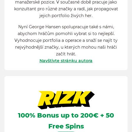
manažerské pozice. V současné době pracuje jako
konzultant pro různé značky a radí, jak propagovat
jejich portfolio živých her.
Nyní George Hansen spolupracuje také s námi,
abychom hráčům pomohli vybrat si to nejlepší.
Vyhodnocuje portfolia a operace a snaží se najít ty
nejvýhodnější značky, u kterých mohou naši hráči
začít hrát.
Navštivte stránku autora
100% Bonus up to 200€ + 50
Free Spins