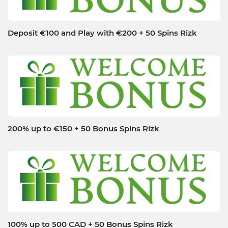
Deposit €100 and Play with €200 + 50 Spins Rizk
200% up to €150 + 50 Bonus Spins Rizk
100% up to 500 CAD + 50 Bonus Spins Rizk