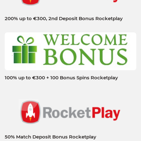
200% up to €300, 2nd Deposit Bonus Rocketplay
100% up to €300 + 100 Bonus Spins Rocketplay
50% Match Deposit Bonus Rocketplay