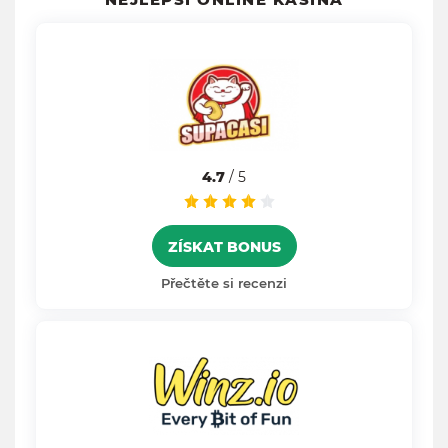
4.7
/ 5
ZÍSKAT BONUS
Přečtěte si recenzi