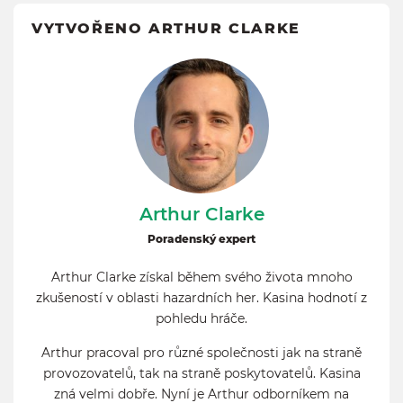
VYTVOŘENO ARTHUR CLARKE
Arthur Clarke
Poradenský expert
Arthur Clarke získal během svého života mnoho
zkušeností v oblasti hazardních her. Kasina hodnotí z
pohledu hráče.
Arthur pracoval pro různé společnosti jak na straně
provozovatelů, tak na straně poskytovatelů. Kasina
zná velmi dobře. Nyní je Arthur odborníkem na