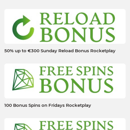
50% up to €300 Sunday Reload Bonus Rocketplay
100 Bonus Spins on Fridays Rocketplay