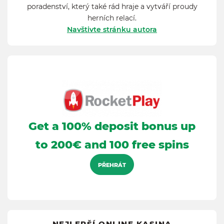
poradenství, který také rád hraje a vytváří proudy
herních relací.
Navštivte stránku autora
Get a 100% deposit bonus up
to 200€ and 100 free spins
PŘEHRÁT
NEJLEPŠÍ ONLINE KASINA