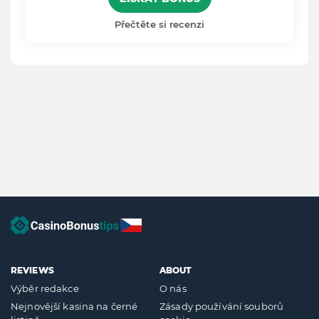
Přečtěte si recenzi
REVIEWS
ABOUT
Výběr redakce
O nás
Nejnovější kasina na černé
Zásady používání souborů