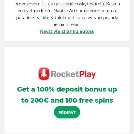
provozovatelů, tak na straně poskytovatelů. Kasina
zná velmi dobře. Nyní je Arthur odborníkem na
poradenství, který také rád hraje a vytváří proudy
herních relací.
Navštivte stránku autora
Get a 100% deposit bonus up
to 200€ and 100 free spins
PŘEHRÁT