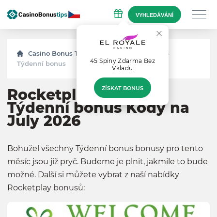
VYHLEDÁVÁNÍ
Casino Bonus Tips
Bonusy
Rocketplay
45 Spiny Zdarma Bеz
Týdenní bonus
Vklаdu
ZÍSKAT BONUS
Rocketplay Kasino
Týdenní bonus Kódy na
July 2026
Bohužel všechny Týdenní bonus bonusy pro tento
měsíc jsou již pryč. Budeme je plnit, jakmile to bude
možné. Další si můžete vybrat z naší nabídky
Rocketplay bonusů: