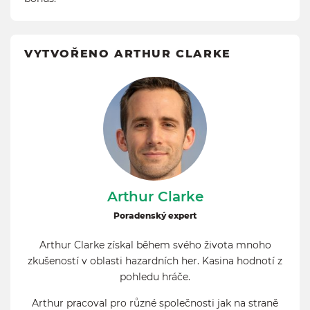
VYTVOŘENO ARTHUR CLARKE
Arthur Clarke
Poradenský expert
Arthur Clarke získal během svého života mnoho
zkušeností v oblasti hazardních her. Kasina hodnotí z
pohledu hráče.
Arthur pracoval pro různé společnosti jak na straně