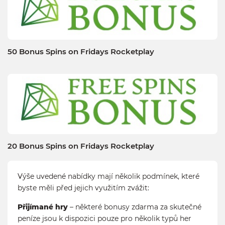
50 Bonus Spins on Fridays Rocketplay
20 Bonus Spins on Fridays Rocketplay
Výše uvedené nabídky mají několik podmínek, které
byste měli před jejich využitím zvážit:
Přijímané hry
– některé bonusy zdarma za skutečné
peníze jsou k dispozici pouze pro několik typů her