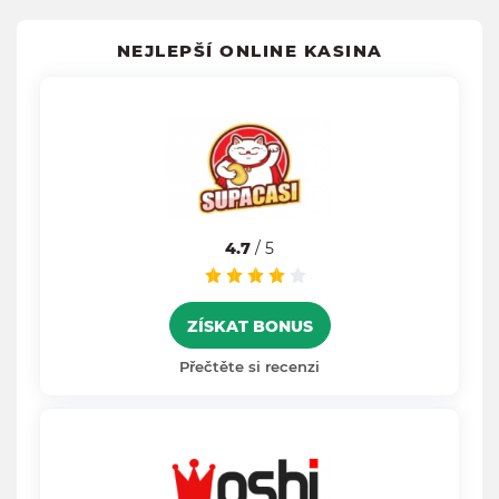
NEJLEPŠÍ ONLINE KASINA
4.7
/ 5
ZÍSKAT BONUS
Přečtěte si recenzi