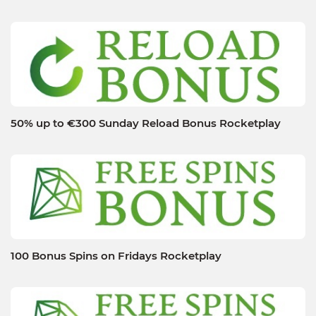
50% up to €300 Sunday Reload Bonus Rocketplay
100 Bonus Spins on Fridays Rocketplay