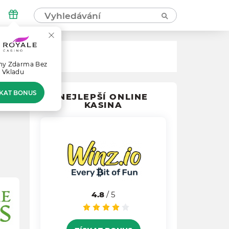
iny Zdarma Bеz
Vklаdu
SKAT BONUS
NEJLEPŠÍ ONLINE
KASINA
4.8
/ 5