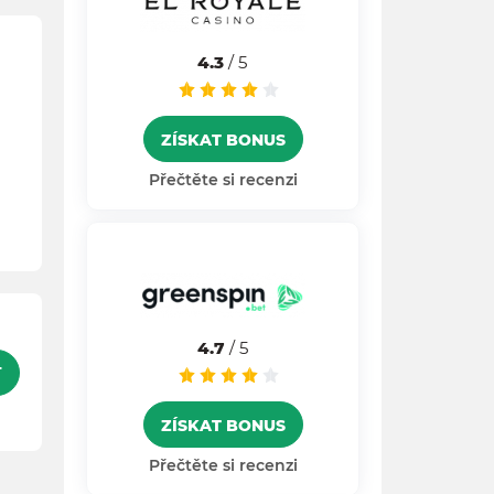
4.3
/ 5
ZÍSKAT BONUS
Přečtěte si recenzi
4.7
/ 5
T
ZÍSKAT BONUS
Přečtěte si recenzi