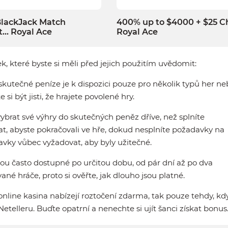
lackJack Match
400% up to $4000 + $25 C
t… Royal Ace
Royal Ace
 které byste si měli před jejich použitím uvědomit:
utečné peníze je k dispozici pouze pro několik typů her ne
 si být jisti, že hrajete povolené hry.
ybrat své výhry do skutečných peněz dříve, než splníte
, abyste pokračovali ve hře, dokud nesplníte požadavky na
vky vůbec vyžadovat, aby byly užitečné.
ou často dostupné po určitou dobu, od pár dní až po dva
é hráče, proto si ověřte, jak dlouho jsou platné.
 online kasina nabízejí roztočení zdarma, tak pouze tehdy, kd
telleru. Buďte opatrní a nenechte si ujít šanci získat bonus