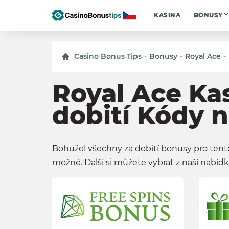
KASINA
BONUSY
Casino Bonus Tips
Bonusy
Royal Ace
Royal Ace Ka
dobití Kódy n
Bohužel všechny za dobití bonusy pro tento 
možné. Další si můžete vybrat z naší nabíd