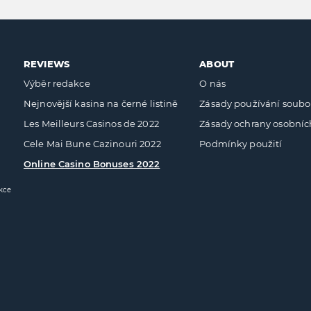
REVIEWS
ABOUT
Výběr redakce
O nás
Nejnovější kasina na černé listině
Zásady používání soubo
Les Meilleurs Casinos de 2022
Zásady ochrany osobníc
Cele Mai Bune Cazinouri 2022
Podmínky použití
Online Casino Bonuses 2022
akce