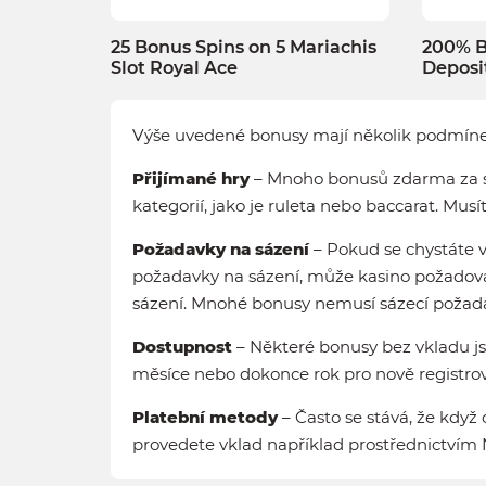
25 Bonus Spins on 5 Mariachis
200% B
Slot Royal Ace
Deposi
Výše uvedené bonusy mají několik podmínek,
Přijímané hry
– Mnoho bonusů zdarma za sk
kategorií, jako je ruleta nebo baccarat. Musíte
Požadavky na sázení
– Pokud se chystáte v
požadavky na sázení, může kasino požadovat
sázení. Mnohé bonusy nemusí sázecí požada
Dostupnost
– Některé bonusy bez vkladu js
měsíce nebo dokonce rok pro nově registrovan
Platební metody
– Často se stává, že když
provedete vklad například prostřednictvím Ne