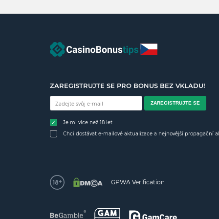
ZAREGISTRUJTE SE PRO BONUS BEZ VKLADU!
ZAREGISTRUJTE SE
Je mi více než 18 let
Chci dostávat e-mailové aktualizace a nejnovější propagační 
GPWA Verification