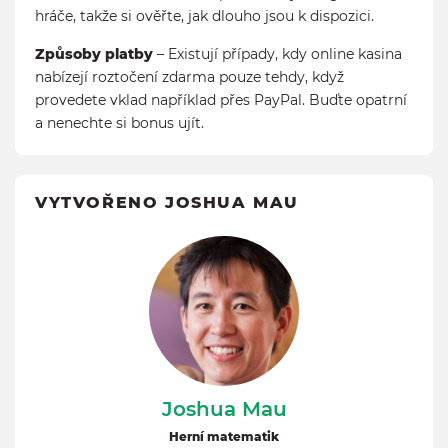
hráče, takže si ověřte, jak dlouho jsou k dispozici.
Způsoby platby
– Existují případy, kdy online kasina
nabízejí roztočení zdarma pouze tehdy, když
provedete vklad například přes PayPal. Buďte opatrní
a nenechte si bonus ujít.
VYTVOŘENO JOSHUA MAU
Joshua Mau
Herní matematik