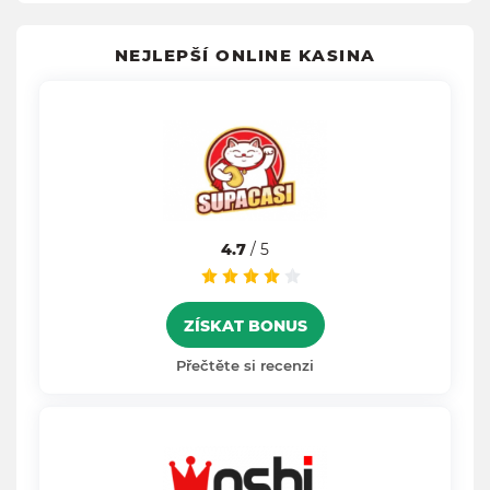
NEJLEPŠÍ ONLINE KASINA
4.7
/ 5
ZÍSKAT BONUS
Přečtěte si recenzi