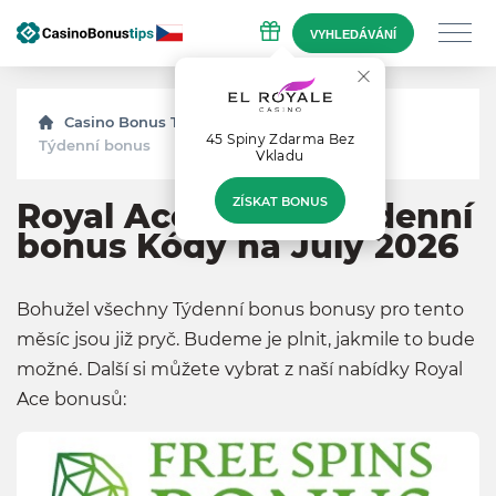
VYHLEDÁVÁNÍ
Casino Bonus Tips
Bonusy
Royal Ace
45 Spiny Zdarma Bеz
Týdenní bonus
Vklаdu
ZÍSKAT BONUS
Royal Ace Kasino Týdenní
bonus Kódy na July 2026
Bohužel všechny Týdenní bonus bonusy pro tento
měsíc jsou již pryč. Budeme je plnit, jakmile to bude
možné. Další si můžete vybrat z naší nabídky Royal
Ace bonusů: