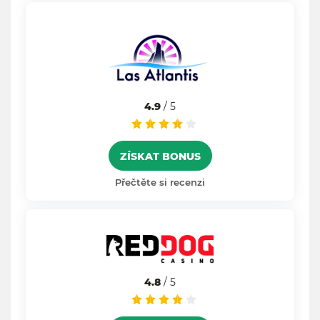
4.9
/ 5
ZÍSKAT BONUS
Přečtěte si recenzi
4.8
/ 5