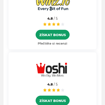
4.8
/ 5
ZÍSKAT BONUS
Přečtěte si recenzi
4.8
/ 5
ZÍSKAT BONUS