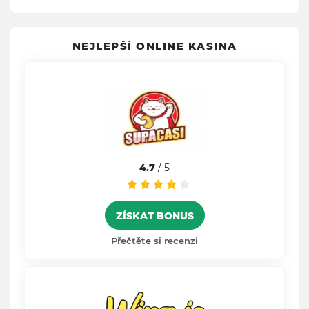
NEJLEPŠÍ ONLINE KASINA
4.7
/ 5
ZÍSKAT BONUS
Přečtěte si recenzi