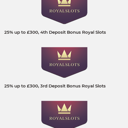
25% up to £300, 4th Deposit Bonus Royal Slots
25% up to £300, 3rd Deposit Bonus Royal Slots