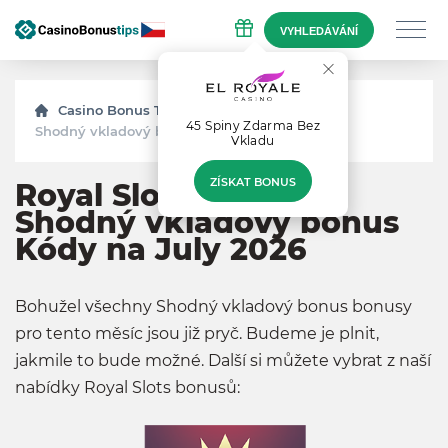
VYHLEDÁVÁNÍ
Casino Bonus Tips
Bonusy
Royal Slots
45 Spiny Zdarma Bеz
Shodný vkladový bonus
Vklаdu
ZÍSKAT BONUS
Royal Slots Kasino
Shodný vkladový bonus
Kódy na July 2026
Bohužel všechny Shodný vkladový bonus bonusy
pro tento měsíc jsou již pryč. Budeme je plnit,
jakmile to bude možné. Další si můžete vybrat z naší
nabídky Royal Slots bonusů: