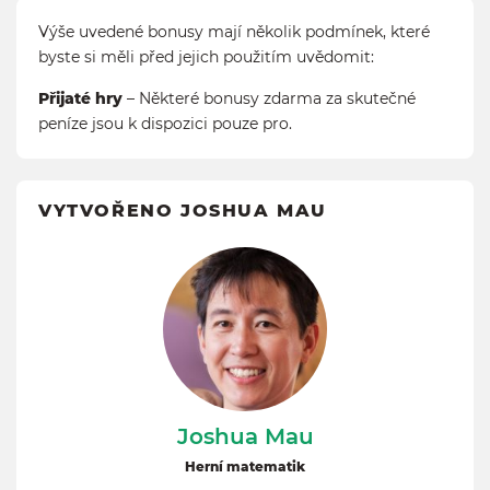
Výše uvedené bonusy mají několik podmínek, které
byste si měli před jejich použitím uvědomit:
Přijaté hry
– Některé bonusy zdarma za skutečné
peníze jsou k dispozici pouze pro.
VYTVOŘENO JOSHUA MAU
Joshua Mau
Herní matematik