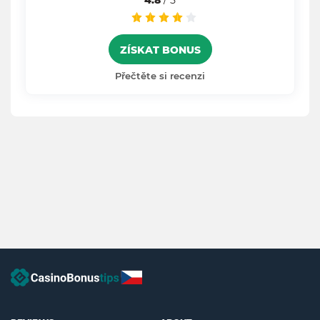
4.8
/ 5
ZÍSKAT BONUS
Přečtěte si recenzi