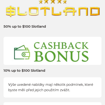
50% up to $100 Slotland
10% up to $100 Slotland
Výše uvedené nabídky mají několik podmínek, které
byste měli před jejich použitím zvážit.