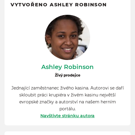
VYTVOŘENO ASHLEY ROBINSON
Ashley Robinson
Živý prodejce
Jednající zaměstnanec živého kasina. Autorovi se daří
skloubit práci krupiéra v živém kasinu největší
evropské značky a autorství na našem herním
portálu.
Navštivte stránku autora