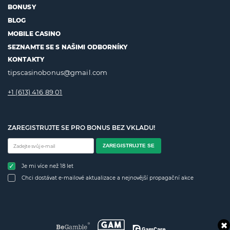
BONUSY
BLOG
MOBILE CASINO
SEZNAMTE SE S NAŠIMI ODBORNÍKY
KONTAKTY
tipscasinobonus@gmail.com
+1 (613) 416 89 01
ZAREGISTRUJTE SE PRO BONUS BEZ VKLADU!
ZAREGISTRUJTE SE
Je mi více než 18 let
Chci dostávat e-mailové aktualizace a nejnovější propagační akce