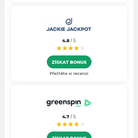
4.8
/ 5
ZÍSKAT BONUS
Přečtěte si recenzi
4.7
/ 5