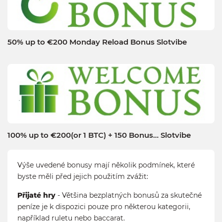
50% up to €200 Monday Reload Bonus Slotvibe
100% up to €200(or 1 BTC) + 150 Bonus… Slotvibe
Výše uvedené bonusy mají několik podmínek, které
byste měli před jejich použitím zvážit:
Přijaté hry
- Většina bezplatných bonusů za skutečné
peníze je k dispozici pouze pro některou kategorii,
například ruletu nebo baccarat.