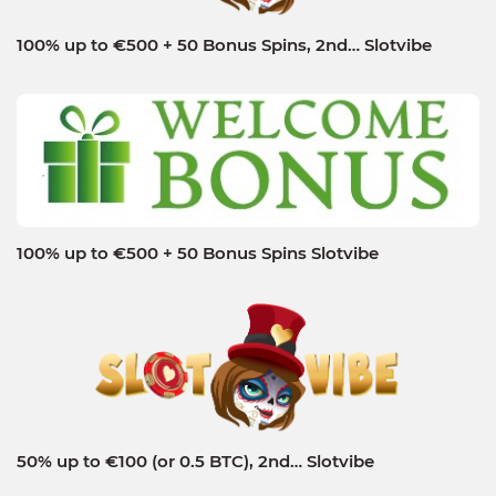
100% up to €500 + 50 Bonus Spins, 2nd… Slotvibe
100% up to €500 + 50 Bonus Spins Slotvibe
50% up to €100 (or 0.5 BTC), 2nd… Slotvibe