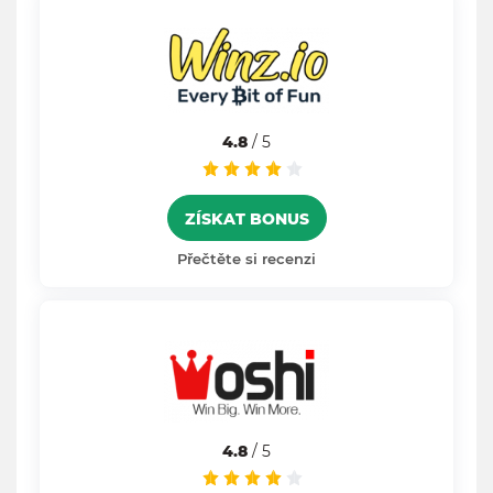
4.8
/ 5
ZÍSKAT BONUS
Přečtěte si recenzi
4.8
/ 5