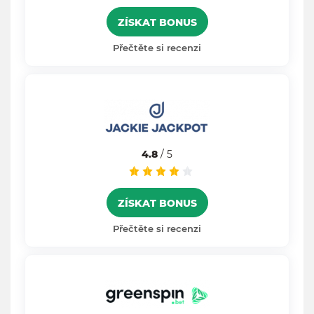
ZÍSKAT BONUS
Přečtěte si recenzi
4.8
/ 5
ZÍSKAT BONUS
Přečtěte si recenzi