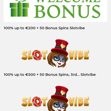
100% up to €200 + 50 Bonus Spins Slotvibe
100% up to €500 + 50 Bonus Spins, 3rd… Slotvibe