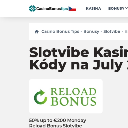
KASINA
BONUSY
Casino Bonus Tips
Bonusy
Slotvibe
B
Slotvibe Kasi
Kódy na July
50% up to €200 Monday
Reload Bonus Slotvibe