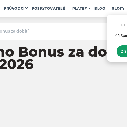
PRŮVODCI
POSKYTOVATELÉ
PLATBY
BLOG
SLOTY
onus za dobití
45 Sp
no Bonus za dobit
ZÍ
 2026