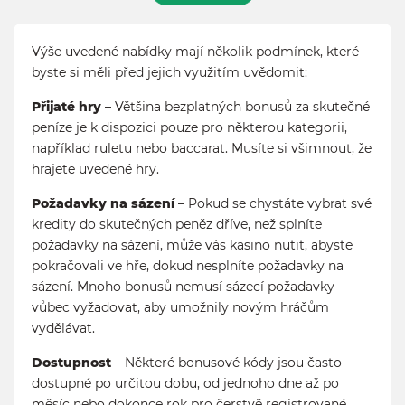
Výše uvedené nabídky mají několik podmínek, které
byste si měli před jejich využitím uvědomit:
Přijaté hry
– Většina bezplatných bonusů za skutečné
peníze je k dispozici pouze pro některou kategorii,
například ruletu nebo baccarat. Musíte si všimnout, že
hrajete uvedené hry.
Požadavky na sázení
– Pokud se chystáte vybrat své
kredity do skutečných peněz dříve, než splníte
požadavky na sázení, může vás kasino nutit, abyste
pokračovali ve hře, dokud nesplníte požadavky na
sázení. Mnoho bonusů nemusí sázecí požadavky
vůbec vyžadovat, aby umožnily novým hráčům
vydělávat.
Dostupnost
– Některé bonusové kódy jsou často
dostupné po určitou dobu, od jednoho dne až po
měsíc nebo dokonce rok pro čerstvě registrované