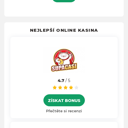
NEJLEPŠÍ ONLINE KASINA
4.7
/ 5
ZÍSKAT BONUS
Přečtěte si recenzi