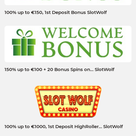
100% up to €150, 1st Deposit Bonus SlotWolf
150% up to €100 + 20 Bonus Spins on… SlotWolf
100% up to €1000, 1st Deposit HighRoller… SlotWolf