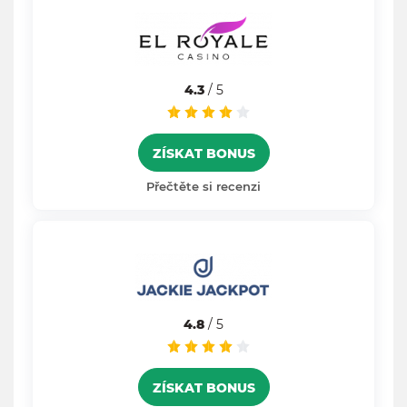
4.3
/ 5
ZÍSKAT BONUS
Přečtěte si recenzi
4.8
/ 5
ZÍSKAT BONUS