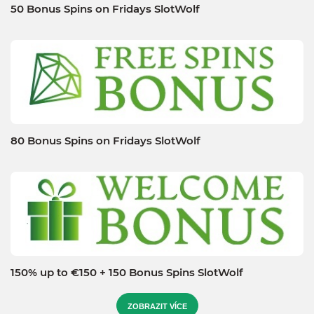
50 Bonus Spins on Fridays SlotWolf
80 Bonus Spins on Fridays SlotWolf
150% up to €150 + 150 Bonus Spins SlotWolf
ZOBRAZIT VÍCE