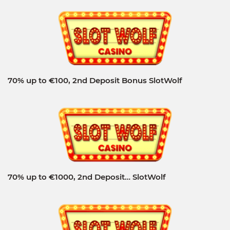
70% up to €100, 2nd Deposit Bonus SlotWolf
70% up to €1000, 2nd Deposit… SlotWolf