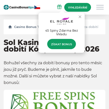
VYHLEDÁVÁNÍ
Casino Bonus Tips
Bonusy
Sol
Bonus za dobití
45 Spiny Zdarma Bеz
Vklаdu
Sol Kasino Bonus za
ZÍSKAT BONUS
dobití Kódy na July 2026
Bohužel všechny za dobití bonusy pro tento měsíc
jsou již pryč. Budeme je plnit, jakmile to bude
možné. Další si můžete vybrat z naší nabídky Sol
bonusů: