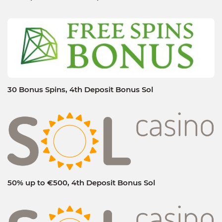
30 Bonus Spins, 4th Deposit Bonus Sol
50% up to €500, 4th Deposit Bonus Sol