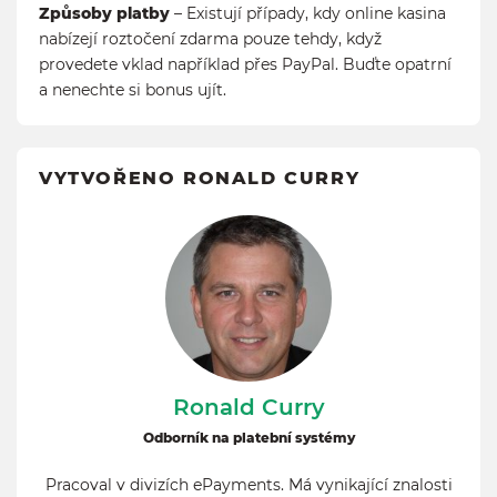
Způsoby platby
– Existují případy, kdy online kasina
nabízejí roztočení zdarma pouze tehdy, když
provedete vklad například přes PayPal. Buďte opatrní
a nenechte si bonus ujít.
VYTVOŘENO RONALD CURRY
Ronald Curry
Odborník na platební systémy
Pracoval v divizích ePayments. Má vynikající znalosti