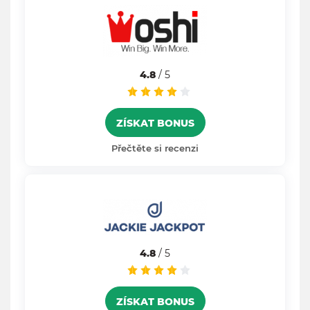
4.8
/ 5
ZÍSKAT BONUS
Přečtěte si recenzi
4.8
/ 5
ZÍSKAT BONUS