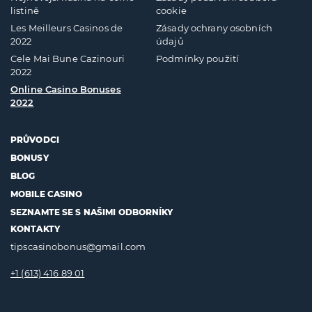
listině
cookie
Les Meilleurs Casinos de
Zásady ochrany osobních
2022
údajů
Cele Mai Bune Cazinouri
Podmínky použití
2022
Online Casino Bonuses
2022
PRŮVODCI
BONUSY
BLOG
MOBILE CASINO
SEZNAMTE SE S NAŠIMI ODBORNÍKY
KONTAKTY
tipscasinobonus@gmail.com
+1 (613) 416 89 01