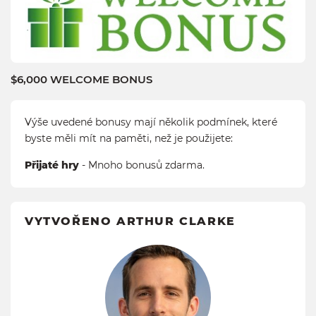
$6,000 WELCOME BONUS
Výše uvedené bonusy mají několik podmínek, které
byste měli mít na paměti, než je použijete:
Přijaté hry
- Mnoho bonusů zdarma.
VYTVOŘENO ARTHUR CLARKE