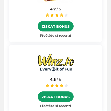
4.7
/ 5
ZÍSKAT BONUS
Přečtěte si recenzi
4.8
/ 5
ZÍSKAT BONUS
Přečtěte si recenzi