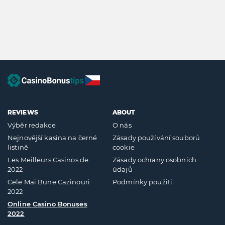
REVIEWS
ABOUT
Výběr redakce
O nás
Nejnovější kasina na černé
Zásady používání souborů
listině
cookie
Les Meilleurs Casinos de
Zásady ochrany osobních
2022
údajů
Cele Mai Bune Cazinouri
Podmínky použití
2022
Online Casino Bonuses
2022