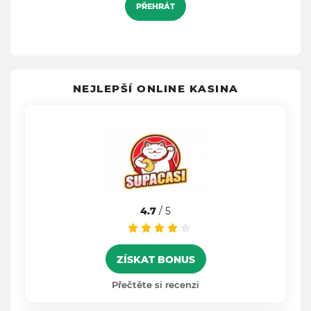
PŘEHRÁT
NEJLEPŠÍ ONLINE KASINA
4.7
/ 5
ZÍSKAT BONUS
Přečtěte si recenzi