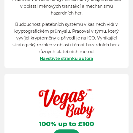
v oblasti měnových transakcí a mechanismů
hazardních her.
Budoucnost platebních systémů v kasinech vidí v
kryptografickém průmyslu. Pracoval v týmu, který
vyvíjel kryptoměny a přivedl je na ICO. Vynikající
strategický rozhled v oblasti témat hazardních her a
různých platebních metod.
Navštivte stránku autora
100% up to £100