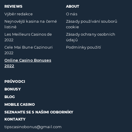
REVIEWS
ABOUT
Výběr redakce
O nás
Nejnovější kasina na černé
Zásady používání souborů
listině
cookie
Les Meilleurs Casinos de
Zásady ochrany osobních
2022
údajů
Cele Mai Bune Cazinouri
Podmínky použití
2022
Online Casino Bonuses
2022
PRŮVODCI
BONUSY
BLOG
MOBILE CASINO
SEZNAMTE SE S NAŠIMI ODBORNÍKY
KONTAKTY
tipscasinobonus@gmail.com