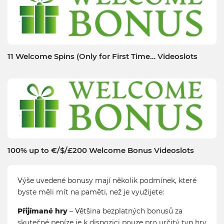
11 Welcome Spins (Only for First Time… Videoslots
100% up to €/$/£200 Welcome Bonus Videoslots
Výše uvedené bonusy mají několik podmínek, které
byste měli mít na paměti, než je využijete:
Přijímané hry
– Většina bezplatných bonusů za
skutečné peníze je k dispozici pouze pro určitý typ hry