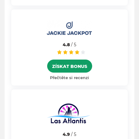
4.8
/ 5
ZÍSKAT BONUS
Přečtěte si recenzi
4.9
/ 5