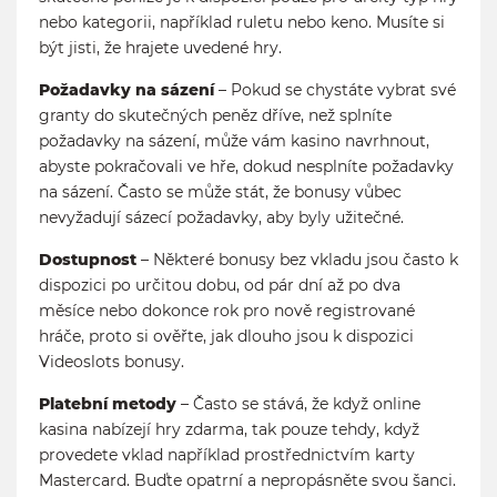
nebo kategorii, například ruletu nebo keno. Musíte si
být jisti, že hrajete uvedené hry.
Požadavky na sázení
– Pokud se chystáte vybrat své
granty do skutečných peněz dříve, než splníte
požadavky na sázení, může vám kasino navrhnout,
abyste pokračovali ve hře, dokud nesplníte požadavky
na sázení. Často se může stát, že bonusy vůbec
nevyžadují sázecí požadavky, aby byly užitečné.
Dostupnost
– Některé bonusy bez vkladu jsou často k
dispozici po určitou dobu, od pár dní až po dva
měsíce nebo dokonce rok pro nově registrované
hráče, proto si ověřte, jak dlouho jsou k dispozici
Videoslots bonusy.
Platební metody
– Často se stává, že když online
kasina nabízejí hry zdarma, tak pouze tehdy, když
provedete vklad například prostřednictvím karty
Mastercard. Buďte opatrní a nepropásněte svou šanci.