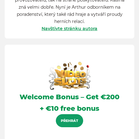
provozovatelů, tak na straně poskytovatelů. Kasina
zná velmi dobře. Nyní je Arthur odborníkem na
poradenství, který také rád hraje a vytváří proudy
herních relací.
Navštivte stránku autora
Welcome Bonus – Get €200
+ €10 free bonus
PŘEHRÁT