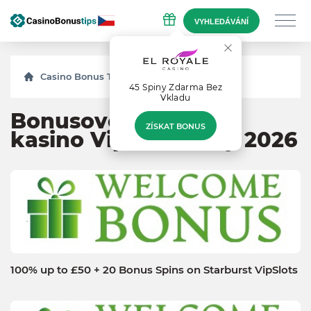
VYHLEDÁVÁNÍ
Casino Bonus Tips
Bonusy
VipSlots
45 Spiny Zdarma Bеz
Vklаdu
Bonusové kódy pro
ZÍSKAT BONUS
kasino VipSlots, July 2026
100% up to £50 + 20 Bonus Spins on Starburst VipSlots