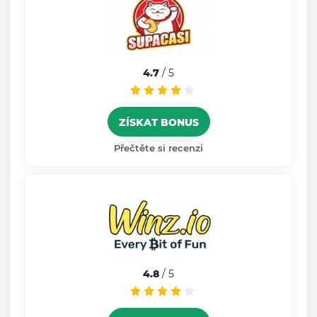
4.7
/ 5
ZÍSKAT BONUS
Přečtěte si recenzi
4.8
/ 5