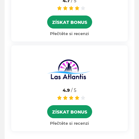
4.7
/ 5
ZÍSKAT BONUS
Přečtěte si recenzi
4.9
/ 5
ZÍSKAT BONUS
Přečtěte si recenzi