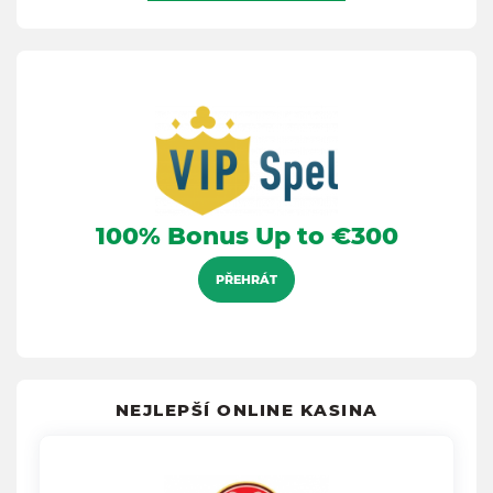
100% Bonus Up to €300
PŘEHRÁT
NEJLEPŠÍ ONLINE KASINA