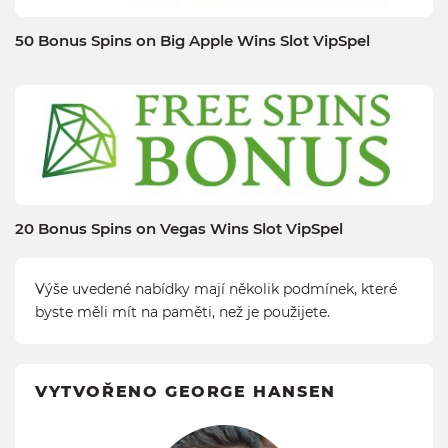
50 Bonus Spins on Big Apple Wins Slot VipSpel
20 Bonus Spins on Vegas Wins Slot VipSpel
Výše uvedené nabídky mají několik podmínek, které
byste měli mít na paměti, než je použijete.
VYTVOŘENO GEORGE HANSEN