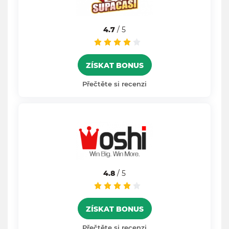
4.7
/ 5
ZÍSKAT BONUS
Přečtěte si recenzi
4.8
/ 5
ZÍSKAT BONUS
Přečtěte si recenzi