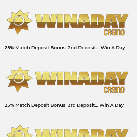
25% Match Deposit Bonus, 2nd Deposit… Win A Day
25% Match Deposit Bonus, 3rd Deposit… Win A Day