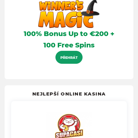
100% Bonus Up to €200 +
100 Free Spins
PŘEHRÁT
NEJLEPŠÍ ONLINE KASINA