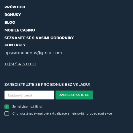
PRŮVODCI
BONUSY
BLOG
MOBILE CASINO
SEZNAMTE SE S NAŠIMI ODBORNÍKY
KONTAKTY
tipscasinobonus@gmail.com
+1 (613) 416 89 01
ZAREGISTRUJTE SE PRO BONUS BEZ VKLADU!
ZAREGISTRUJTE SE
Je mi více než 18 let
Chci dostávat e-mailové aktualizace a nejnovější propagační akce