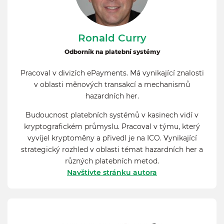
Ronald Curry
Odborník na platební systémy
Pracoval v divizích ePayments. Má vynikající znalosti
v oblasti měnových transakcí a mechanismů
hazardních her.
Budoucnost platebních systémů v kasinech vidí v
kryptografickém průmyslu. Pracoval v týmu, který
vyvíjel kryptoměny a přivedl je na ICO. Vynikající
strategický rozhled v oblasti témat hazardních her a
různých platebních metod.
Navštivte stránku autora