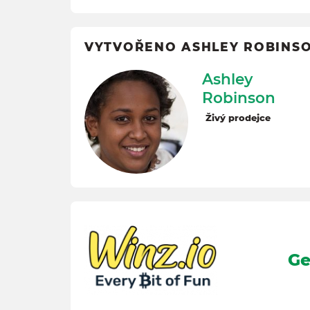
VYTVOŘENO ASHLEY ROBINS
Ashley
Robinson
Živý prodejce
Ge