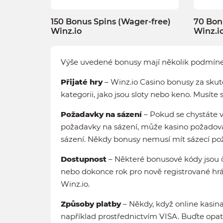
150 Bonus Spins (Wager-free)
70 Bon
Winz.io
Winz.i
Výše uvedené bonusy mají několik podmínek,
Přijaté hry
– Winz.io Casino bonusy za skute
kategorii, jako jsou sloty nebo keno. Musíte 
Požadavky na sázení
– Pokud se chystáte v
požadavky na sázení, může kasino požadovat
sázení. Někdy bonusy nemusí mít sázecí p
Dostupnost
– Některé bonusové kódy jsou č
nebo dokonce rok pro nově registrované hráče
Winz.io.
Způsoby platby
– Někdy, když online kasina
například prostřednictvím VISA. Buďte opat