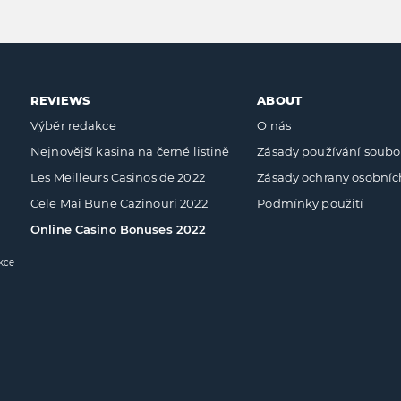
REVIEWS
ABOUT
Výběr redakce
O nás
Nejnovější kasina na černé listině
Zásady používání soubo
Les Meilleurs Casinos de 2022
Zásady ochrany osobníc
Cele Mai Bune Cazinouri 2022
Podmínky použití
Online Casino Bonuses 2022
akce