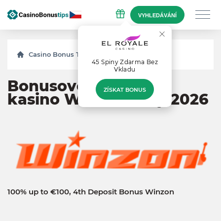
VYHLEDÁVÁNÍ
Casino Bonus Tips
Bonusy
Winzon
45 Spiny Zdarma Bеz
Vklаdu
Bonusové kódy pro
ZÍSKAT BONUS
kasino Winzon, July 2026
100% up to €100, 4th Deposit Bonus Winzon