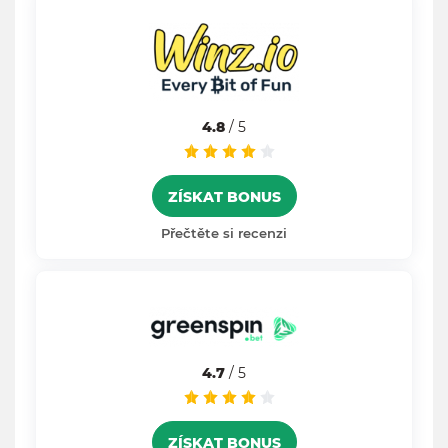
4.8
/ 5
ZÍSKAT BONUS
Přečtěte si recenzi
4.7
/ 5
ZÍSKAT BONUS