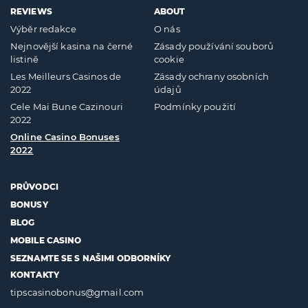
REVIEWS
ABOUT
Výběr redakce
O nás
Nejnovější kasina na černé
Zásady používání souborů
listině
cookie
Les Meilleurs Casinos de
Zásady ochrany osobních
2022
údajů
Cele Mai Bune Cazinouri
Podmínky použití
2022
Online Casino Bonuses
2022
PRŮVODCI
BONUSY
BLOG
MOBILE CASINO
SEZNAMTE SE S NAŠIMI ODBORNÍKY
KONTAKTY
tipscasinobonus@gmail.com