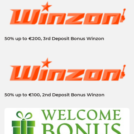
50% up to €200, 3rd Deposit Bonus Winzon
50% up to €100, 2nd Deposit Bonus Winzon