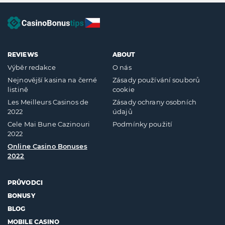
REVIEWS
ABOUT
Výběr redakce
O nás
Nejnovější kasina na černé
Zásady používání souborů
listině
cookie
Les Meilleurs Casinos de
Zásady ochrany osobních
2022
údajů
Cele Mai Bune Cazinouri
Podmínky použití
2022
Online Casino Bonuses
2022
PRŮVODCI
BONUSY
BLOG
MOBILE CASINO