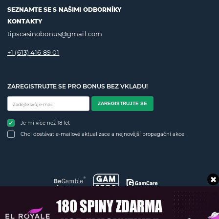
SEZNAMTE SE S NAŠIMI ODBORNÍKY
KONTAKTY
tipscasinobonus@gmail.com
+1 (613) 416 89 01
ZAREGISTRUJTE SE PRO BONUS BEZ VKLADU!
ZAREGISTRUJTE SE
Je mi více než 18 let
Chci dostávat e-mailové aktualizace a nejnovější propagační akce
GPWA Verification