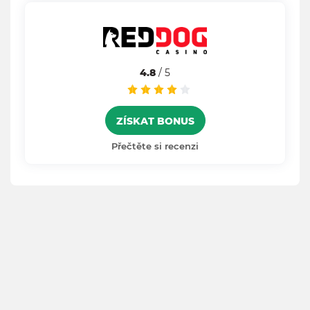
4.8
/ 5
ZÍSKAT BONUS
Přečtěte si recenzi