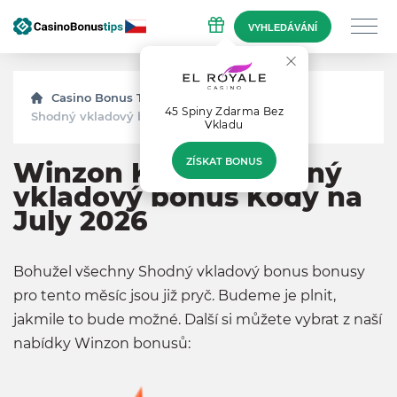
VYHLEDÁVÁNÍ
Casino Bonus Tips
Bonusy
Winzon
45 Spiny Zdarma Bеz
Shodný vkladový bonus
Vklаdu
ZÍSKAT BONUS
Winzon Kasino Shodný
vkladový bonus Kódy na
July 2026
Bohužel všechny Shodný vkladový bonus bonusy
pro tento měsíc jsou již pryč. Budeme je plnit,
jakmile to bude možné. Další si můžete vybrat z naší
nabídky Winzon bonusů: