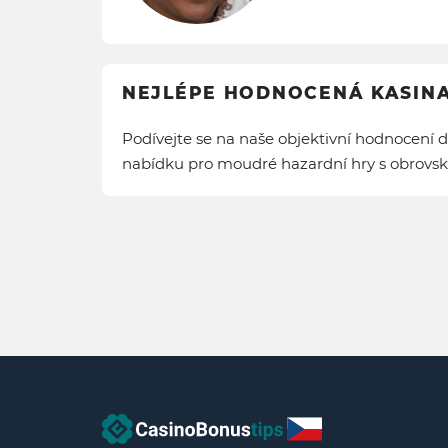
NEJLÉPE HODNOCENÁ KASINA
Podívejte se na naše objektivní hodnocení d
nabídku pro moudré hazardní hry s obrovský