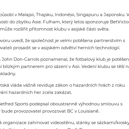
ůsobí v Malajsii, Thajsku, Indonésii, Singapuru a Japonsku. 
osti do zbytku Asie. Fulham, který letos sponzoruje BetVictor
že rozšířit přítomnost klubu v asijské části světa.
oru uvedl, že společnost je velmi potěšena partnerstvím s
li prosadit se v asijském odvětví herních technologií.
 John Don-Carrols poznamenal, že fotbalový klub je potěšen
í blízkým partnerem pro sázení v Asii. Vedení klubu se těší n
ákladny.
ritská vláda vážně reviduje zákon o hazardních hrách z roku
ání hazardních her zcela zakázat.
Betfred Sports podepsal oboustranně výhodnou smlouvu s
 bude provozovatel provozovat BC v Louisianě.
 organizace zahrnovat videostěnu, stánky se sázkami/kiosky