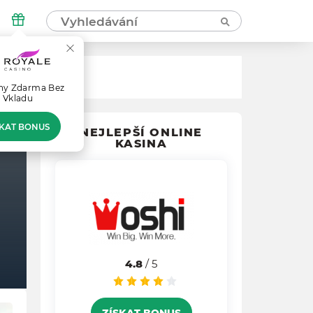
n Rates
iny Zdarma Bеz
Vklаdu
SKAT BONUS
NEJLEPŠÍ ONLINE
KASINA
4.8
/ 5