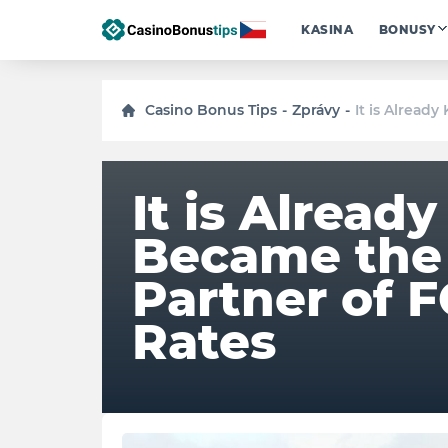
KASINA
BONUSY
Casino Bonus Tips
Zprávy
It is Alread
It is Alrea
Became the 
Partner of 
Rates