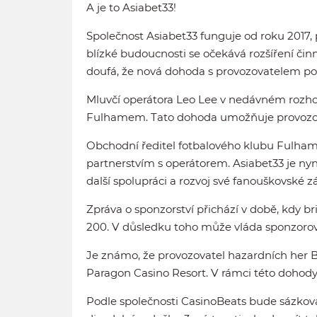
A je to Asiabet33!
Společnost Asiabet33 funguje od roku 2017, p
blízké budoucnosti se očekává rozšíření činn
doufá, že nová dohoda s provozovatelem pomů
Mluvčí operátora Leo Lee v nedávném rozhov
Fulhamem. Tato dohoda umožňuje provozovate
Obchodní ředitel fotbalového klubu Fulham
partnerstvím s operátorem. Asiabet33 je nyn
další spolupráci a rozvoj své fanouškovské z
Zpráva o sponzorství přichází v době, kdy b
200. V důsledku toho může vláda sponzorov
Je známo, že provozovatel hazardních her 
Paragon Casino Resort. V rámci této dohody
Podle společnosti CasinoBeats bude sázková