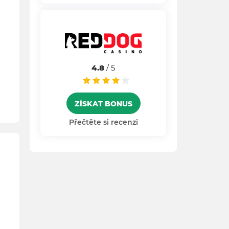
4.8
/ 5
ZÍSKAT BONUS
Přečtěte si recenzi