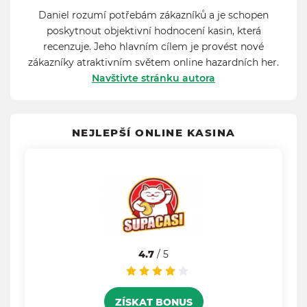
Daniel rozumí potřebám zákazníků a je schopen
poskytnout objektivní hodnocení kasin, která
recenzuje. Jeho hlavním cílem je provést nové
zákazníky atraktivním světem online hazardních her.
Navštivte stránku autora
NEJLEPŠÍ ONLINE KASINA
4.7
/ 5
ZÍSKAT BONUS