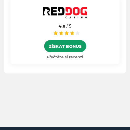
4.8
/ 5
ZÍSKAT BONUS
Přečtěte si recenzi