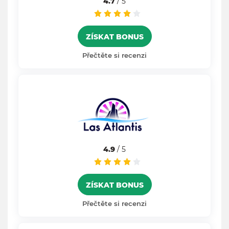
4.7
/ 5
ZÍSKAT BONUS
Přečtěte si recenzi
4.9
/ 5
ZÍSKAT BONUS
Přečtěte si recenzi