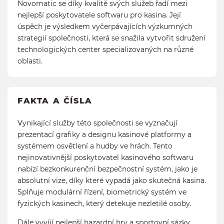
Novomatic se díky kvalitě svých služeb řadí mezi
nejlepší poskytovatele softwaru pro kasina. Její
úspěch je výsledkem vyčerpávajících výzkumných
strategií společnosti, která se snažila vytvořit sdružení
technologických center specializovaných na různé
oblasti.
FAKTA A ČÍSLA
Vynikající služby této společnosti se vyznačují
prezentací grafiky a designu kasinové platformy a
systémem osvětlení a hudby ve hrách. Tento
nejinovativnější poskytovatel kasinového softwaru
nabízí bezkonkurenční bezpečnostní systém, jako je
absolutní vize, díky které vypadá jako skutečná kasina.
Splňuje modulární řízení, biometrický systém ve
fyzických kasinech, který detekuje nezletilé osoby.
Dále vyvíjí nejlepší hazardní hry a sportovní sázky.