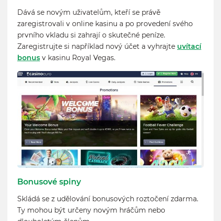
Dává se novým uživatelům, kteří se právě
zaregistrovali v online kasinu a po provedení svého
prvního vkladu si zahrají o skutečné peníze.
Zaregistrujte si například nový účet a vyhrajte
uvítací
bonus
v kasinu Royal Vegas.
Bonusové spiny
Skládá se z udělování bonusových roztočení zdarma.
Ty mohou být určeny novým hráčům nebo