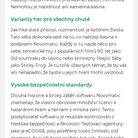
Nemohou je nabídnout ani kamenná kasina.
Varianty her pro všechny chutě
Jak říká staré přísloví, rozmanitost je kořením života.
Tato věta dokonale sedí na to, co nabízejí kasina s
podpisem Novomatic. Každý si tu najde něco pro
sebe, tematické hry z populárních filmů 90. let jako
Od soumraku do úsvitu nebo princezny líbající žáby
jako Sticky Frog. Je tu tolik úžasných témat, že by vás
ani nenapadlo, že byste u jejich hraní mohli uvíznout.
Vysoké bezpečnostní standardy
Dlouhá historie a široký záběr softwaru Novomatic
znamenají, že vlastní obrovské množství licencí k
hazardním hrám a hernám z mnoha zemí. Tento
poskytovatel softwaru je neustále kontrolován z
hlediska bezpečnosti a férovosti: Testovací agentury,
jako je eCOGRA, jsou pověřeny touto činností, což