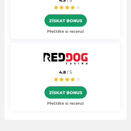
4.9
/ 5
ZÍSKAT BONUS
Přečtěte si recenzi
4.8
/ 5
ZÍSKAT BONUS
Přečtěte si recenzi