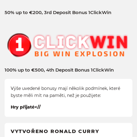
50% up to €200, 3rd Deposit Bonus 1ClickWin
100% up to €500, 4th Deposit Bonus 1ClickWin
Výše uvedené bonusy mají několik podmínek, které
byste měli mít na paměti, než je použijete:
Hry přijaté<//
VYTVOŘENO RONALD CURRY