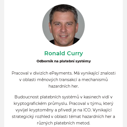
Ronald Curry
Odborník na platební systémy
Pracoval v divizích ePayments. Má vynikající znalosti
v oblasti měnových transakcí a mechanismů
hazardních her.
Budoucnost platebních systémů v kasinech vidí v
kryptografickém průmyslu. Pracoval v týmu, který
vyvíjel kryptoměny a přivedl je na ICO. Vynikající
strategický rozhled v oblasti témat hazardních her a
různých platebních metod.