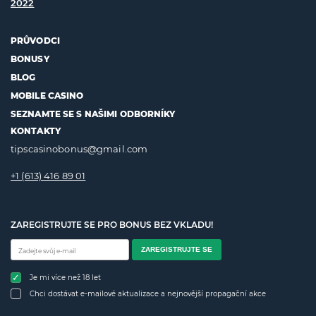
2022
PRŮVODCI
BONUSY
BLOG
MOBILE CASINO
SEZNAMTE SE S NAŠIMI ODBORNÍKY
KONTAKTY
tipscasinobonus@gmail.com
+1 (613) 416 89 01
ZAREGISTRUJTE SE PRO BONUS BEZ VKLADU!
ZAREGISTRUJTE SE
Je mi více než 18 let
Chci dostávat e-mailové aktualizace a nejnovější propagační akce