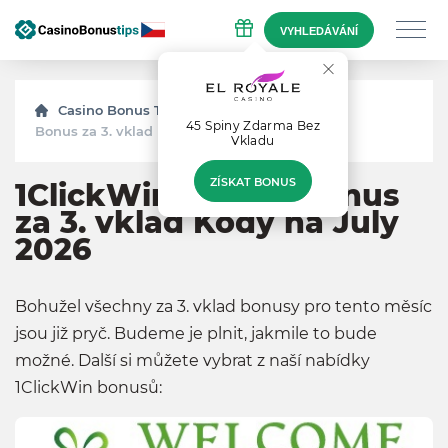
VYHLEDÁVÁNÍ
Casino Bonus Tips
Bonusy
1ClickWin
45 Spiny Zdarma Bеz
Bonus za 3. vklad
Vklаdu
ZÍSKAT BONUS
1ClickWin Kasino Bonus
za 3. vklad Kódy na July
2026
Bohužel všechny za 3. vklad bonusy pro tento měsíc
jsou již pryč. Budeme je plnit, jakmile to bude
možné. Další si můžete vybrat z naší nabídky
1ClickWin bonusů: