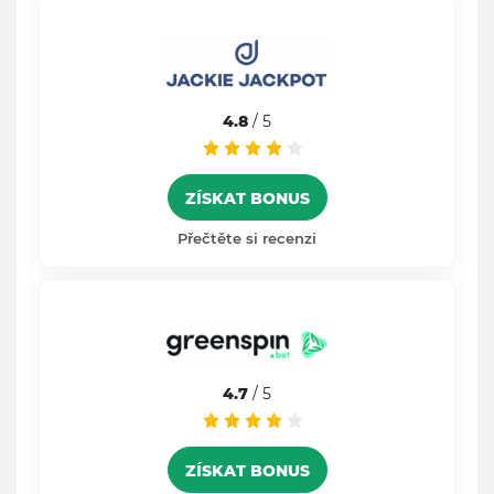
4.8
/ 5
ZÍSKAT BONUS
Přečtěte si recenzi
4.7
/ 5
ZÍSKAT BONUS