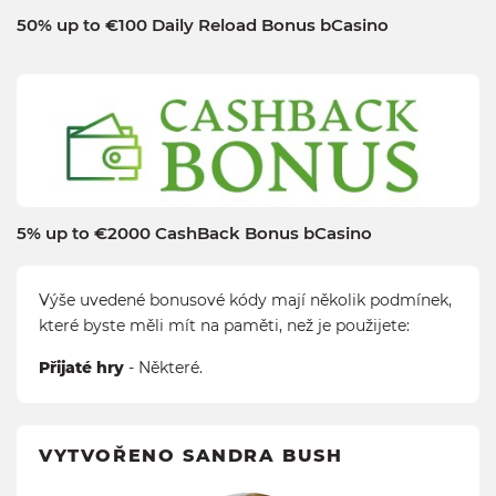
50% up to €100 Daily Reload Bonus bCasino
5% up to €2000 CashBack Bonus bCasino
Výše uvedené bonusové kódy mají několik podmínek,
které byste měli mít na paměti, než je použijete:
Přijaté hry
- Některé.
VYTVOŘENO SANDRA BUSH