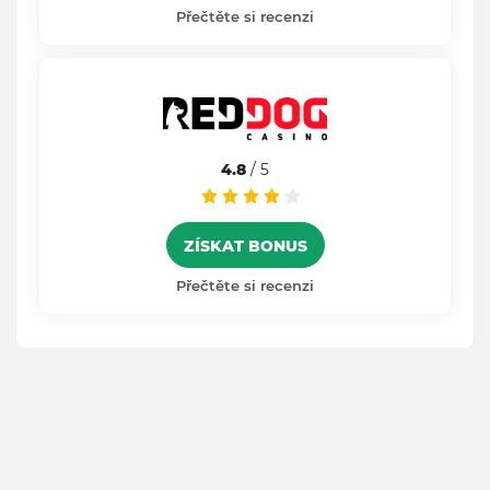
Přečtěte si recenzi
4.8
/ 5
ZÍSKAT BONUS
Přečtěte si recenzi